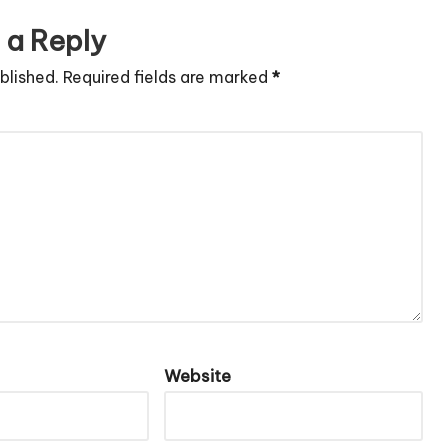
 a Reply
blished.
Required fields are marked
*
Website