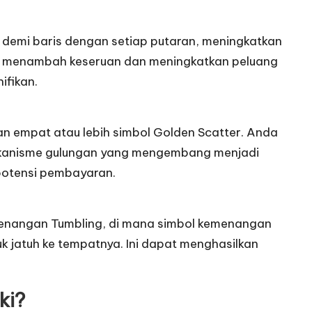
s demi baris dengan setiap putaran, meningkatkan
ini menambah keseruan dan meningkatkan peluang
fikan.
n empat atau lebih simbol Golden Scatter. Anda
 mekanisme gulungan yang mengembang menjadi
potensi pembayaran.
menangan Tumbling, di mana simbol kemenangan
k jatuh ke tempatnya. Ini dapat menghasilkan
ki?