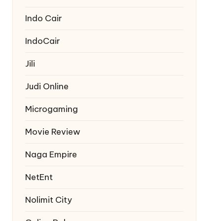
Indo Cair
IndoCair
Jili
Judi Online
Microgaming
Movie Review
Naga Empire
NetEnt
Nolimit City