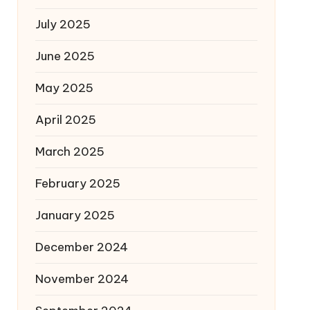
July 2025
June 2025
May 2025
April 2025
March 2025
February 2025
January 2025
December 2024
November 2024