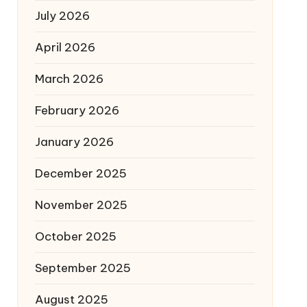
July 2026
April 2026
March 2026
February 2026
January 2026
December 2025
November 2025
October 2025
September 2025
August 2025