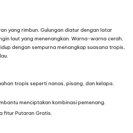
an yang rimbun. Gulungan diatur dengan latar
ngin laut yang menenangkan. Warna-warna cerah,
 hidup dengan sempurna menangkap suasana tropis,
au.
uahan tropis seperti nanas, pisang, dan kelapa,
membantu menciptakan kombinasi pemenang.
 fitur Putaran Gratis.