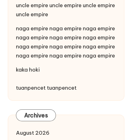
uncle empire
uncle empire
uncle empire
uncle empire
naga empire
naga empire
naga empire
naga empire
naga empire
naga empire
naga empire
naga empire
naga empire
naga empire
naga empire
naga empire
kaka hoki
tuanpencet
tuanpencet
Archives
August 2026