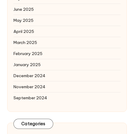
June 2025
May 2025
April 2025
March 2025
February 2025
January 2025
December 2024
November 2024
September 2024
Categories