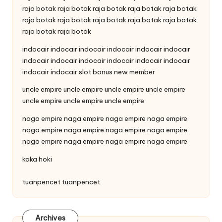
raja botak
raja botak
raja botak
raja botak
raja botak
raja botak
raja botak
raja botak
raja botak
raja botak
raja botak
raja botak
indocair
indocair
indocair
indocair
indocair
indocair
indocair
indocair
indocair
indocair
indocair
indocair
indocair
indocair
slot bonus new member
uncle empire
uncle empire
uncle empire
uncle empire
uncle empire
uncle empire
uncle empire
naga empire
naga empire
naga empire
naga empire
naga empire
naga empire
naga empire
naga empire
naga empire
naga empire
naga empire
naga empire
kaka hoki
tuanpencet
tuanpencet
Archives