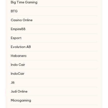
Big Time Gaming
BTG
Casino Online
Empire88
Esport
Evolution AB
Habanero
Indo Cair
IndoCair
Jili
Judi Online
Microgaming