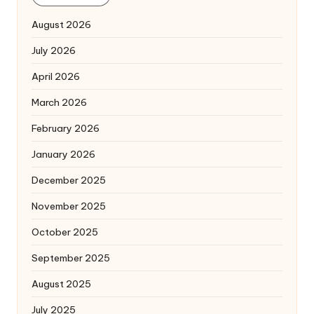
August 2026
July 2026
April 2026
March 2026
February 2026
January 2026
December 2025
November 2025
October 2025
September 2025
August 2025
July 2025