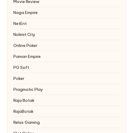
Movie Review
Naga Empire
NetEnt
Nolimit City
Online Poker
Paman Empire
PG Soft
Poker
Pragmatic Play
Raja Botak
RajaBotak
Relax Gaming