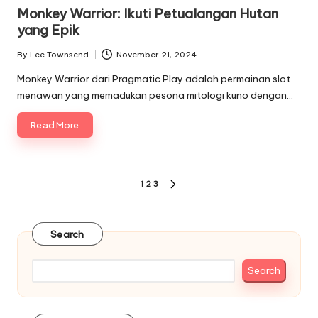
in
Monkey Warrior: Ikuti Petualangan Hutan
yang Epik
By
Lee Townsend
November 21, 2024
Posted
by
Monkey Warrior dari Pragmatic Play adalah permainan slot
menawan yang memadukan pesona mitologi kuno dengan…
Read More
Posts
1
2
3
NEXT
pagination
PAGE
Search
Search