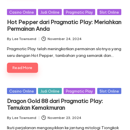
Posted
Casino Online
Judi Online
Pragmatic Play
Slot Online
in
Hot Pepper dari Pragmatic Play: Meriahkan
Permainan Anda
By
Lee Townsend
November 24, 2024
Posted
by
Pragmatic Play telah meningkatkan permainan slotnya yang
seru dengan Hot Pepper, tambahan yang semarak dan…
Read More
Posted
Casino Online
Judi Online
Pragmatic Play
Slot Online
in
Dragon Gold 88 dari Pragmatic Play:
Temukan Kemakmuran
By
Lee Townsend
November 23, 2024
Posted
by
Ikuti perjalanan mengasyikkan ke jantung mitologi Tiongkok