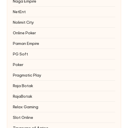
Naga Empire
NetEnt
Nolimit City
Online Poker
Paman Empire
PG Soft
Poker
Pragmatic Play
Raja Botak
RajaBotak
Relax Gaming
Slot Online
Treasures of Aztec