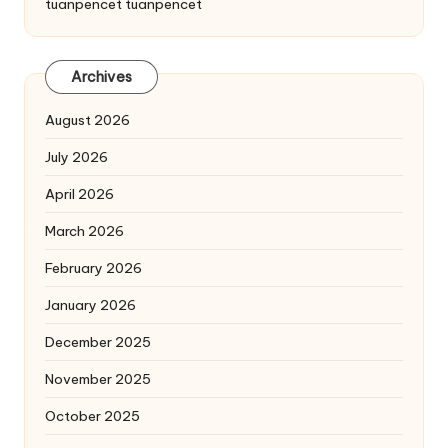
tuanpencet
tuanpencet
Archives
August 2026
July 2026
April 2026
March 2026
February 2026
January 2026
December 2025
November 2025
October 2025