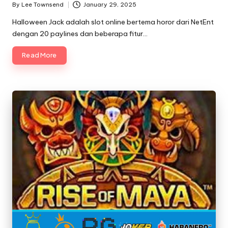
By
Lee Townsend
January 29, 2025
Posted
by
Halloween Jack adalah slot online bertema horor dari NetEnt
dengan 20 paylines dan beberapa fitur…
Read More