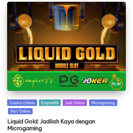
Posted
Casino Online
Empire88
Judi Online
Microgaming
in
Slot Online
Liquid Gold: Jadilah Kaya dengan
Microgaming