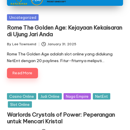
Posted
Uncategorized
in
Rome The Golden Age: Kejayaan Kekaisaran
di Ujung Jari Anda
By
Lee Townsend
January 31, 2025
Posted
by
Rome The Golden Age adalah slot online yang didukung
NetEnt dengan 20 paylines. Fitur-fiturnya meliputi…
Read More
Posted
Casino Online
Judi Online
Naga Empire
NetEnt
in
Slot Online
Warlords Crystals of Power: Peperangan
untuk Mencari Kristal