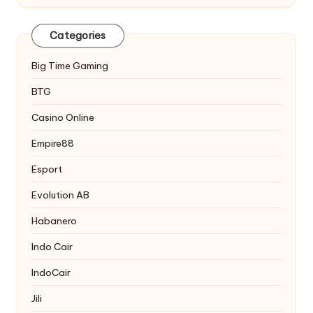
Categories
Big Time Gaming
BTG
Casino Online
Empire88
Esport
Evolution AB
Habanero
Indo Cair
IndoCair
Jili