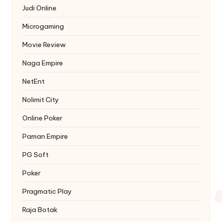
Judi Online
Microgaming
Movie Review
Naga Empire
NetEnt
Nolimit City
Online Poker
Paman Empire
PG Soft
Poker
Pragmatic Play
Raja Botak