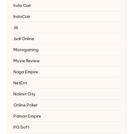
Indo Cair
IndoCair
Jili
Judi Online
Microgaming
Movie Review
Naga Empire
NetEnt
Nolimit City
Online Poker
Paman Empire
PG Soft