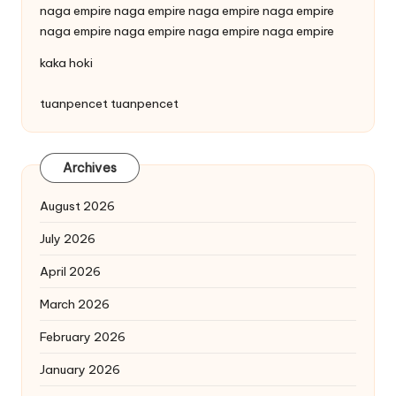
naga empire
naga empire
naga empire
naga empire
naga empire
naga empire
naga empire
naga empire
kaka hoki
tuanpencet
tuanpencet
Archives
August 2026
July 2026
April 2026
March 2026
February 2026
January 2026