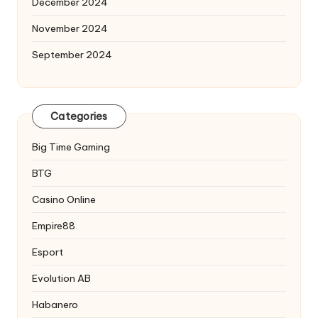
December 2024
November 2024
September 2024
Categories
Big Time Gaming
BTG
Casino Online
Empire88
Esport
Evolution AB
Habanero