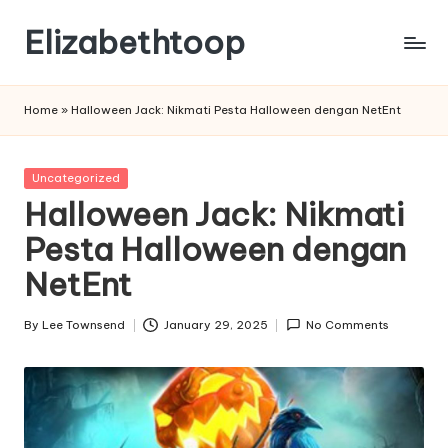
Elizabethtoop
Skip
to
content
Home
»
Halloween Jack: Nikmati Pesta Halloween dengan NetEnt
Posted
Uncategorized
in
Halloween Jack: Nikmati
Pesta Halloween dengan
NetEnt
By
Lee Townsend
January 29, 2025
No Comments
Posted
by