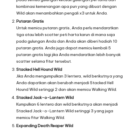
kombinasi kemenangan apa pun yang dibuat dengan
Wild akan menambahkan pengali x3 untuk Anda.
Putaran Gratis
Untuk memicu putaran gratis, Anda perlu mendaratkan
tiga atau lebih scatter peti harta karun di mana saja
pada gulungan Anda dan Anda akan diberi hadiah 10
putaran gratis. Anda juga dapat memicu kembali 5
putaran gratis lagi jika Anda mendaratkan lebih banyak
scatter selama fitur tersebut.
Stacked Hell Hound Wild
Jika Anda mengumpulkan 3 lentera, wild berikutnya yang
Anda dapatkan akan berubah menjadi Stacked Hell
Hound Wild setinggi 2 dan akan memicu Walking Wild.
Stacked Jack-o-Lantern Wild
Kumpulkan 6 lentera dan wild berikutnya akan menjadi
Stacked Jack-o-Lantern Wild setinggi 3 yang juga
memicu fitur Walking Wild.
Expanding Death Reaper Wild