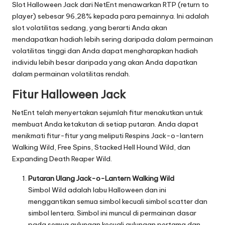
Slot Halloween Jack dari NetEnt menawarkan RTP (return to
player) sebesar 96,28% kepada para pemainnya. Ini adalah
slot volatilitas sedang, yang berarti Anda akan
mendapatkan hadiah lebih sering daripada dalam permainan
volatilitas tinggi dan Anda dapat mengharapkan hadiah
individu lebih besar daripada yang akan Anda dapatkan
dalam permainan volatilitas rendah.
Fitur Halloween Jack
NetEnt telah menyertakan sejumlah fitur menakutkan untuk
membuat Anda ketakutan di setiap putaran. Anda dapat
menikmati fitur-fitur yang meliputi Respins Jack-o-lantern
Walking Wild, Free Spins, Stacked Hell Hound Wild, dan
Expanding Death Reaper Wild.
Putaran Ulang Jack-o-Lantern Walking Wild
Simbol Wild adalah labu Halloween dan ini
menggantikan semua simbol kecuali simbol scatter dan
simbol lentera. Simbol ini muncul di permainan dasar
pada semua gulungan kecuali gulungan pertama dan