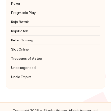
Poker
Pragmatic Play
Raja Botak
RajaBotak
Relax Gaming
Slot Online
Treasures of Aztec
Uncategorized
Uncle Empire
Copyright 2026 — Elizabethtoop. All rights reserved.