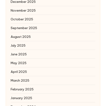
December 2025
November 2025
October 2025
September 2025
August 2025
July 2025
June 2025
May 2025
April 2025
March 2025
February 2025
January 2025