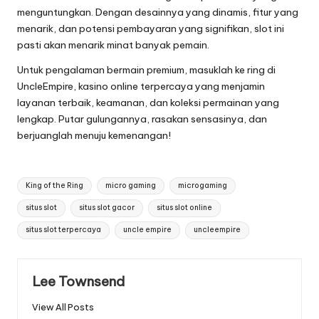
menguntungkan. Dengan desainnya yang dinamis, fitur yang
menarik, dan potensi pembayaran yang signifikan, slot ini
pasti akan menarik minat banyak pemain.
Untuk pengalaman bermain premium, masuklah ke ring di
UncleEmpire
, kasino online terpercaya yang menjamin
layanan terbaik, keamanan, dan koleksi permainan yang
lengkap. Putar gulungannya, rasakan sensasinya, dan
berjuanglah menuju kemenangan!
Tags:
King of the Ring
micro gaming
microgaming
situs slot
situs slot gacor
situs slot online
situs slot terpercaya
uncle empire
uncleempire
Lee Townsend
View All Posts