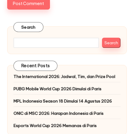
Search
Search
Recent Posts
The International 2026: Jadwal, Tim, dan Prize Pool
PUBG Mobile World Cup 2026 Dimulai di Paris
MPL Indonesia Season 18 Dimulai 14 Agustus 2026
ONIC di MSC 2026: Harapan Indonesia di Paris
Esports World Cup 2026 Memanas di Paris