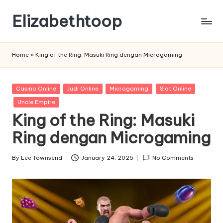
Elizabethtoop
Skip
to
content
Home
»
King of the Ring: Masuki Ring dengan Microgaming
Posted
Casino Online
Judi Online
Microgaming
Slot Online
in
Uncle Empire
King of the Ring: Masuki
Ring dengan Microgaming
By
Lee Townsend
January 24, 2025
No Comments
Posted
by