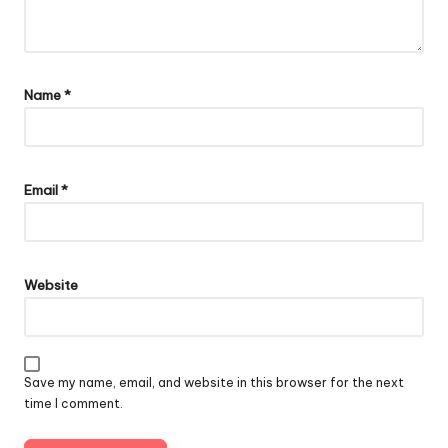
Name
*
Email
*
Website
Save my name, email, and website in this browser for the next
time I comment.