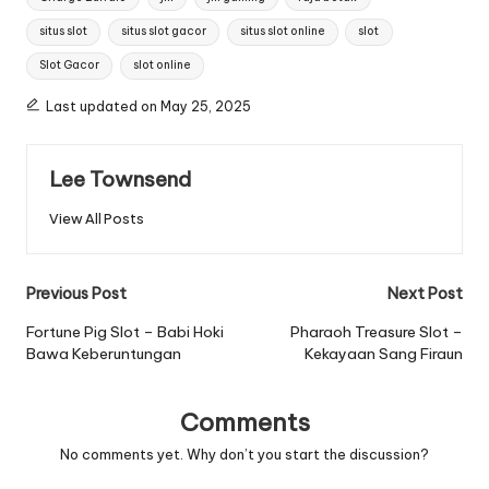
situs slot
situs slot gacor
situs slot online
slot
Slot Gacor
slot online
Last updated on May 25, 2025
Lee Townsend
View All Posts
Post
Previous Post
Next Post
navigation
Fortune Pig Slot – Babi Hoki
Pharaoh Treasure Slot –
Bawa Keberuntungan
Kekayaan Sang Firaun
Comments
No comments yet. Why don’t you start the discussion?