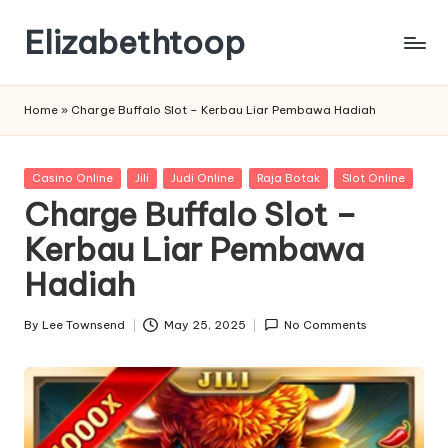
Elizabethtoop
Skip
to
content
Home
»
Charge Buffalo Slot – Kerbau Liar Pembawa Hadiah
Posted
Casino Online
Jili
Judi Online
Raja Botak
Slot Online
in
Charge Buffalo Slot –
Kerbau Liar Pembawa
Hadiah
By
Lee Townsend
May 25, 2025
No Comments
Posted
by