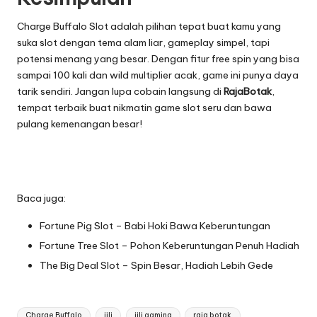
Charge Buffalo Slot adalah pilihan tepat buat kamu yang
suka slot dengan tema alam liar, gameplay simpel, tapi
potensi menang yang besar. Dengan fitur free spin yang bisa
sampai 100 kali dan wild multiplier acak, game ini punya daya
tarik sendiri. Jangan lupa cobain langsung di
RajaBotak
,
tempat terbaik buat nikmatin game slot seru dan bawa
pulang kemenangan besar!
Baca juga:
Fortune Pig Slot – Babi Hoki Bawa Keberuntungan
Fortune Tree Slot – Pohon Keberuntungan Penuh Hadiah
The Big Deal Slot – Spin Besar, Hadiah Lebih Gede
Tags:
Charge Buffalo
jili
jili gaming
raja botak