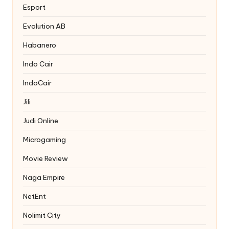
Esport
Evolution AB
Habanero
Indo Cair
IndoCair
Jili
Judi Online
Microgaming
Movie Review
Naga Empire
NetEnt
Nolimit City