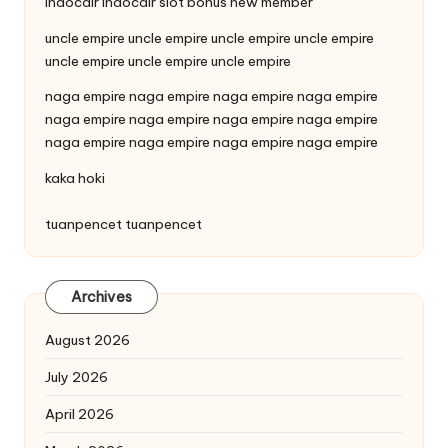
indocair
indocair
slot bonus new member
uncle empire
uncle empire
uncle empire
uncle empire
uncle empire
uncle empire
uncle empire
naga empire
naga empire
naga empire
naga empire
naga empire
naga empire
naga empire
naga empire
naga empire
naga empire
naga empire
naga empire
kaka hoki
tuanpencet
tuanpencet
Archives
August 2026
July 2026
April 2026