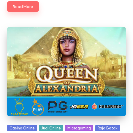
Read More
Posted
Casino Online
Judi Online
Microgaming
Raja Botak