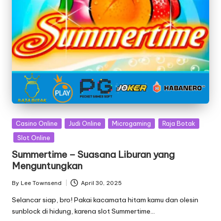
Posted
Casino Online
Judi Online
Microgaming
Raja Botak
in
Slot Online
Summertime – Suasana Liburan yang
Menguntungkan
By
Lee Townsend
April 30, 2025
Posted
by
Selancar siap, bro! Pakai kacamata hitam kamu dan olesin
sunblock di hidung, karena slot Summertime…