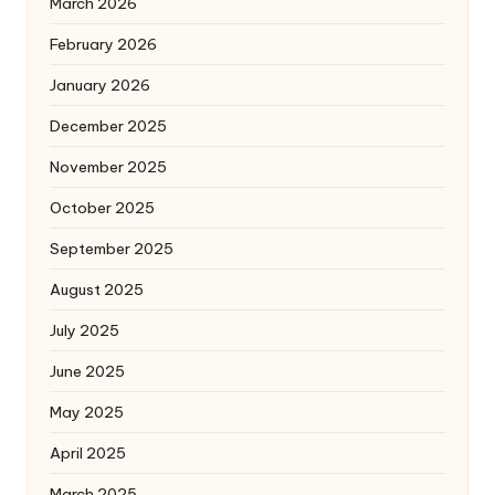
March 2026
February 2026
January 2026
December 2025
November 2025
October 2025
September 2025
August 2025
July 2025
June 2025
May 2025
April 2025
March 2025