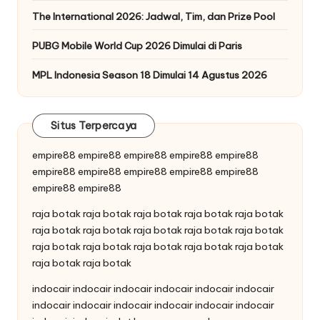
The International 2026: Jadwal, Tim, dan Prize Pool
PUBG Mobile World Cup 2026 Dimulai di Paris
MPL Indonesia Season 18 Dimulai 14 Agustus 2026
Situs Terpercaya
empire88
empire88
empire88
empire88
empire88
empire88
empire88
empire88
empire88
empire88
empire88
empire88
raja botak
raja botak
raja botak
raja botak
raja botak
raja botak
raja botak
raja botak
raja botak
raja botak
raja botak
raja botak
raja botak
raja botak
raja botak
raja botak
raja botak
indocair
indocair
indocair
indocair
indocair
indocair
indocair
indocair
indocair
indocair
indocair
indocair