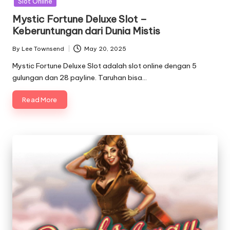
Slot Online
Mystic Fortune Deluxe Slot –
Keberuntungan dari Dunia Mistis
By
Lee Townsend
May 20, 2025
Posted
by
Mystic Fortune Deluxe Slot adalah slot online dengan 5
gulungan dan 28 payline. Taruhan bisa…
Read More