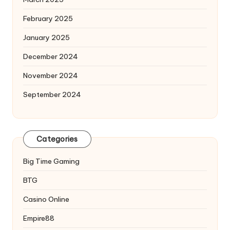
February 2025
January 2025
December 2024
November 2024
September 2024
Categories
Big Time Gaming
BTG
Casino Online
Empire88