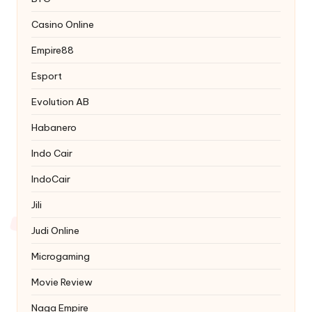
Casino Online
Empire88
Esport
Evolution AB
Habanero
Indo Cair
IndoCair
Jili
Judi Online
Microgaming
Movie Review
Naga Empire