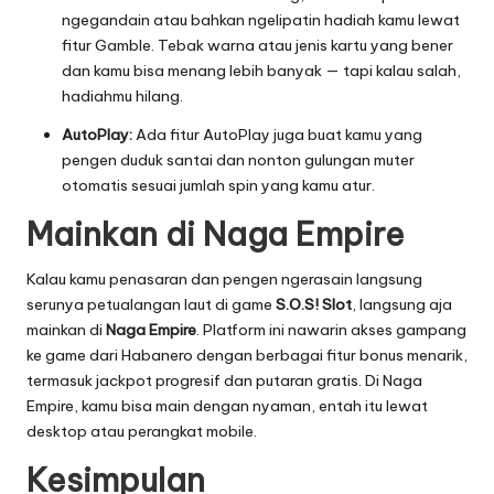
ngegandain atau bahkan ngelipatin hadiah kamu lewat
fitur Gamble. Tebak warna atau jenis kartu yang bener
dan kamu bisa menang lebih banyak — tapi kalau salah,
hadiahmu hilang.
AutoPlay:
Ada fitur AutoPlay juga buat kamu yang
pengen duduk santai dan nonton gulungan muter
otomatis sesuai jumlah spin yang kamu atur.
Mainkan di Naga Empire
Kalau kamu penasaran dan pengen ngerasain langsung
serunya petualangan laut di game
S.O.S! Slot
, langsung aja
mainkan di
Naga Empire
. Platform ini nawarin akses gampang
ke game dari Habanero dengan berbagai fitur bonus menarik,
termasuk jackpot progresif dan putaran gratis. Di Naga
Empire, kamu bisa main dengan nyaman, entah itu lewat
desktop atau perangkat mobile.
Kesimpulan