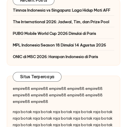
Recent Posts
Timnas Indonesia vs Singapura: Laga Hidup Mati AFF
The International 2026: Jadwal, Tim, dan Prize Pool
PUBG Mobile World Cup 2026 Dimulai di Paris
MPL Indonesia Season 18 Dimulai 14 Agustus 2026
ONIC di MSC 2026: Harapan Indonesia di Paris
Situs Terpercaya
empire88
empire88
empire88
empire88
empire88
empire88
empire88
empire88
empire88
empire88
empire88
empire88
raja botak
raja botak
raja botak
raja botak
raja botak
raja botak
raja botak
raja botak
raja botak
raja botak
raja botak
raja botak
raja botak
raja botak
raja botak