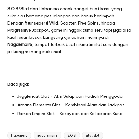
S.O.S! Slot
dari Habanero cocok banget buat kamu yang
suka slot bertema petualangan dan bonus berlimpah.
Dengan fitur seperti Wild, Scatter, Free Spins, hingga
Progressive Jackpot, game ini nggak cuma seru tapi juga bisa
kasih cuan besar. Langsung aja cobain mainnya di
NagaEmpire
, tempat terbaik buat nikmatin slot seru dengan
peluang menang maksimal.
Baca juga:
Jugglenaut Slot – Aksi Sulap dan Hadiah Menggoda
Arcane Elements Slot – Kombinasi Alam dan Jackpot
Roman Empire Slot – Kekayaan dari Kekaisaran Kuno
Tags:
Habanero
naga empire
S.O.S!
situs slot