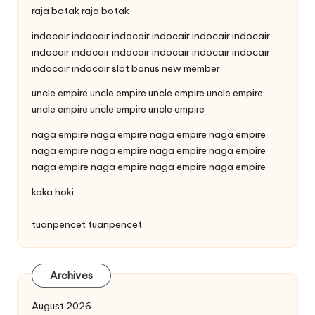
raja botak
raja botak
indocair
indocair
indocair
indocair
indocair
indocair
indocair
indocair
indocair
indocair
indocair
indocair
indocair
indocair
slot bonus new member
uncle empire
uncle empire
uncle empire
uncle empire
uncle empire
uncle empire
uncle empire
naga empire
naga empire
naga empire
naga empire
naga empire
naga empire
naga empire
naga empire
naga empire
naga empire
naga empire
naga empire
kaka hoki
tuanpencet
tuanpencet
Archives
August 2026