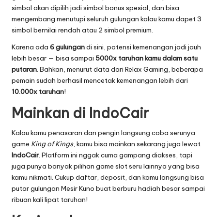
simbol akan dipilih jadi simbol bonus spesial, dan bisa
mengembang menutupi seluruh gulungan kalau kamu dapet 3
simbol bernilai rendah atau 2 simbol premium.
Karena ada
6 gulungan
di sini, potensi kemenangan jadi jauh
lebih besar — bisa sampai
5000x taruhan kamu dalam satu
putaran
. Bahkan, menurut data dari Relax Gaming, beberapa
pemain sudah berhasil mencetak kemenangan lebih dari
10.000x taruhan
!
Mainkan di IndoCair
Kalau kamu penasaran dan pengin langsung coba serunya
game
King of Kings
, kamu bisa mainkan sekarang juga lewat
IndoCair
. Platform ini nggak cuma gampang diakses, tapi
juga punya banyak pilihan game slot seru lainnya yang bisa
kamu nikmati. Cukup daftar, deposit, dan kamu langsung bisa
putar gulungan Mesir Kuno buat berburu hadiah besar sampai
ribuan kali lipat taruhan!