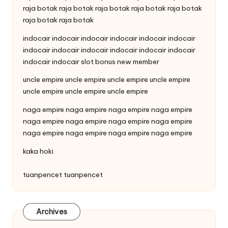
raja botak
raja botak
raja botak
raja botak
raja botak
raja botak
raja botak
indocair
indocair
indocair
indocair
indocair
indocair
indocair
indocair
indocair
indocair
indocair
indocair
indocair
indocair
slot bonus new member
uncle empire
uncle empire
uncle empire
uncle empire
uncle empire
uncle empire
uncle empire
naga empire
naga empire
naga empire
naga empire
naga empire
naga empire
naga empire
naga empire
naga empire
naga empire
naga empire
naga empire
kaka hoki
tuanpencet
tuanpencet
Archives