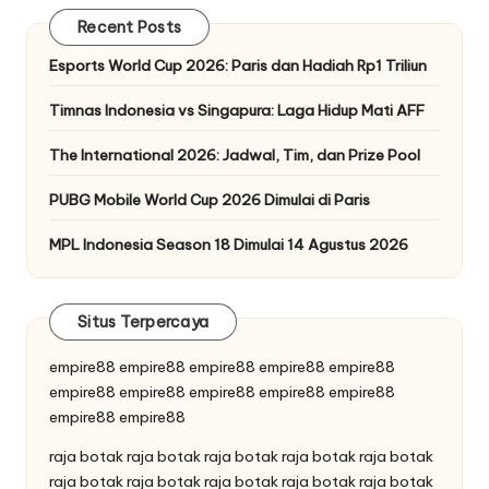
Recent Posts
Esports World Cup 2026: Paris dan Hadiah Rp1 Triliun
Timnas Indonesia vs Singapura: Laga Hidup Mati AFF
The International 2026: Jadwal, Tim, dan Prize Pool
PUBG Mobile World Cup 2026 Dimulai di Paris
MPL Indonesia Season 18 Dimulai 14 Agustus 2026
Situs Terpercaya
empire88
empire88
empire88
empire88
empire88
empire88
empire88
empire88
empire88
empire88
empire88
empire88
raja botak
raja botak
raja botak
raja botak
raja botak
raja botak
raja botak
raja botak
raja botak
raja botak