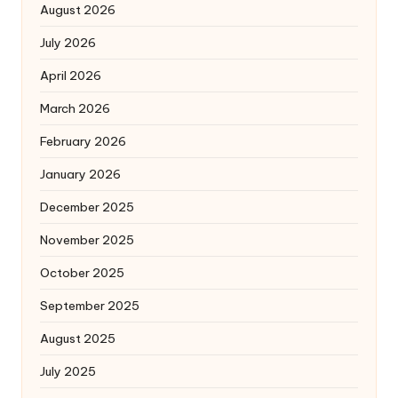
August 2026
July 2026
April 2026
March 2026
February 2026
January 2026
December 2025
November 2025
October 2025
September 2025
August 2025
July 2025