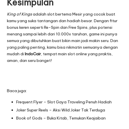
Kesimpulan
King of Kings
adalah slot bertema Mesir yang cocok buat
kamu yang suka tantangan dan hadiah besar. Dengan fitur
bonus keren seperti Re-Spin dan Free Spins, plus potensi
menang sampai lebih dari 10.000x taruhan, game ini punya
semua yang dibutuhkan buat bikin main jadi makin seru. Dan
yang paling penting, kamu bisa nikmatin semuanya dengan
mudah di
IndoCair
, tempat main slot online yang praktis,
aman, dan seru banget!
Baca juga:
Frequent Flyer – Slot Gaya Traveling Penuh Hadiah
Joker Super Reels – Aksi Wild Joker Tak Terduga
Book of Gods – Buka Kitab, Temukan Keajaiban