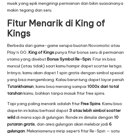
musik yang epik mengiringi permainan dan bikin suasananya
makin tegang dan seru.
Fitur Menarik di King of
Kings
Berbeda dari game-game serupa buatan Novomatic atau
Play’n GO,
King of Kings
punya fitur bonus seru di permainan
utama yang disebut
Bonus Symbol Re-Spin
. Fitur ini bisa
muncul (atau tidak) saat kamu hampir dapet scatter ketiga.
Intinya, kamu akan dapet 1 spin gratis dengan simbol spesial
yang bisa mengembang. Kalau beruntung dapet layar penuh
Tutankhamun
, kamu bisa menang sampai
1000x dari total
taruhan
kamu, bahkan tanpa masuk fitur free spins.
Tapi yang paling menarik adalah fitur
Free Spins
. Kamu bisa
dapetin ini kalau berhasil dapat
3 atau lebih simbol scatter
wild
di mana saja di gulungan. Ronde ini dimulai dengan
10
putaran gratis
, dan area gulungan akan melebar jadi
6
gulungan
. Mekanismenya mirip seperti fitur Re-Spin — satu