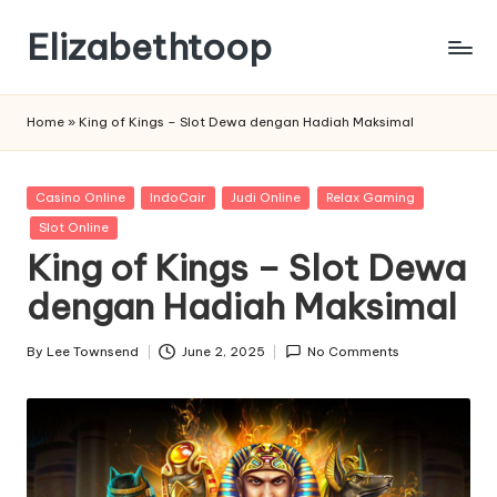
Elizabethtoop
Skip
to
content
Home
»
King of Kings – Slot Dewa dengan Hadiah Maksimal
Posted
Casino Online
IndoCair
Judi Online
Relax Gaming
in
Slot Online
King of Kings – Slot Dewa
dengan Hadiah Maksimal
By
Lee Townsend
June 2, 2025
No Comments
Posted
by