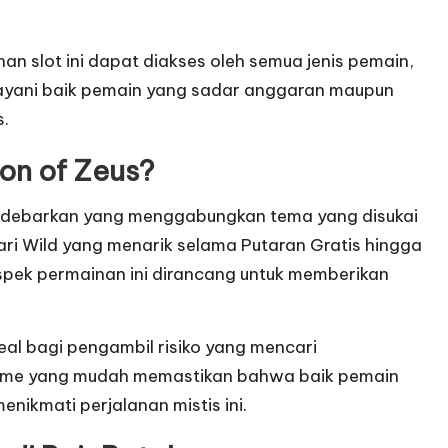
 slot ini dapat diakses oleh semua jenis pemain,
layani baik pemain yang sadar anggaran maupun
s.
on of Zeus?
endebarkan yang menggabungkan tema yang disukai
ri Wild yang menarik selama Putaran Gratis hingga
pek permainan ini dirancang untuk memberikan
deal bagi pengambil risiko yang mencari
isme yang mudah memastikan bahwa baik pemain
kmati perjalanan mistis ini.