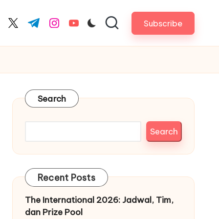
Subscribe
cebook.com
twitter.com
t.me
instagram.com
youtube.com
Search
Search
Recent Posts
The International 2026: Jadwal, Tim,
dan Prize Pool