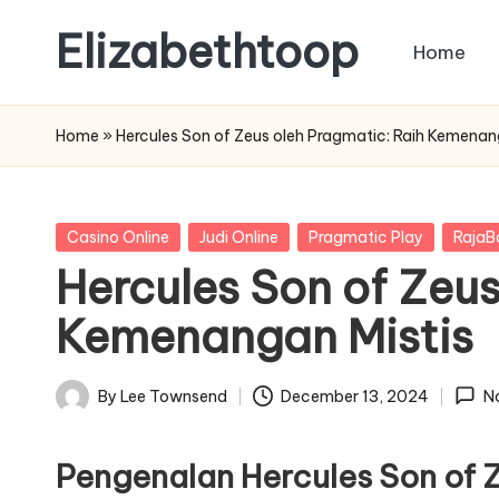
Elizabethtoop
Home
Skip
to
content
Home
»
Hercules Son of Zeus oleh Pragmatic: Raih Kemenan
Posted
Casino Online
Judi Online
Pragmatic Play
RajaB
in
Hercules Son of Zeus
Kemenangan Mistis
By
Lee Townsend
December 13, 2024
N
Posted
by
Pengenalan Hercules Son of 