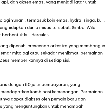
or api, dan aksen emas, yang menjadi latar untuk
ologi Yunani, termasuk koin emas, hydra, singa, kuil,
menghidupkan dunia mistis tersebut. Simbol Wild
 berbentuk kuil Hercules.
 yang dipenuhi crescendo orkestra yang membangun
gemar mitologi atau sekadar menikmati permainan
 Zeus memberikannya di setiap sisi.
baris dengan 50 jalur pembayaran, yang
k mendapatkan kombinasi kemenangan. Permainan
tnya dapat diakses oleh pemain baru dan
us yang menguntungkan untuk menambah