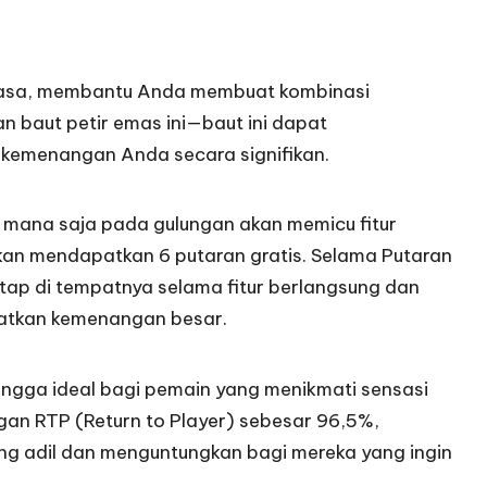
biasa, membantu Anda membuat kombinasi
n baut petir emas ini—baut ini dapat
kemenangan Anda secara signifikan.
i mana saja pada gulungan akan memicu fitur
kan mendapatkan 6 putaran gratis. Selama Putaran
tetap di tempatnya selama fitur berlangsung dan
atkan kemenangan besar.
sehingga ideal bagi pemain yang menikmati sensasi
an RTP (Return to Player) sebesar 96,5%,
g adil dan menguntungkan bagi mereka yang ingin