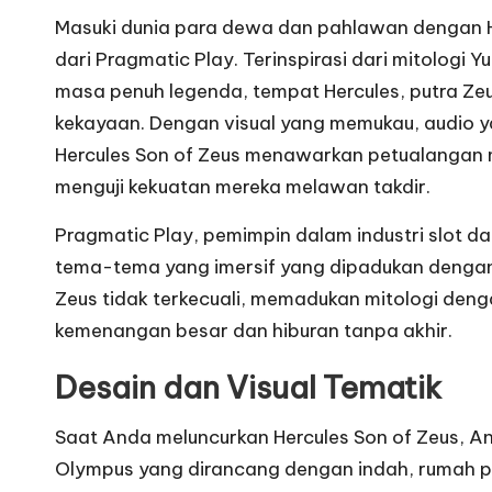
Masuki dunia para dewa dan pahlawan dengan H
dari Pragmatic Play. Terinspirasi dari mitologi 
masa penuh legenda, tempat Hercules, putra Ze
kekayaan. Dengan visual yang memukau, audio y
Hercules Son of Zeus menawarkan petualangan 
menguji kekuatan mereka melawan takdir.
Pragmatic Play, pemimpin dalam industri slot 
tema-tema yang imersif yang dipadukan dengan
Zeus tidak terkecuali, memadukan mitologi de
kemenangan besar dan hiburan tanpa akhir.
Desain dan Visual Tematik
Saat Anda meluncurkan Hercules Son of Zeus, A
Olympus yang dirancang dengan indah, rumah p