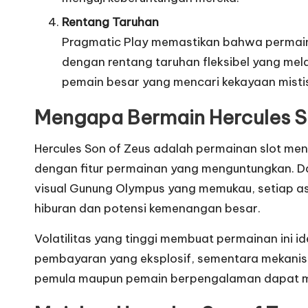
Rentang Taruhan
Pragmatic Play memastikan bahwa permainan
dengan rentang taruhan fleksibel yang me
pemain besar yang mencari kekayaan misti
Mengapa Bermain Hercules S
Hercules Son of Zeus adalah permainan slot m
dengan fitur permainan yang menguntungkan. Da
visual Gunung Olympus yang memukau, setiap as
hiburan dan potensi kemenangan besar.
Volatilitas yang tinggi membuat permainan ini i
pembayaran yang eksplosif, sementara mekan
pemula maupun pemain berpengalaman dapat meni