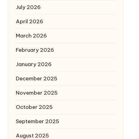
July 2026
April 2026
March 2026
February 2026
January 2026
December 2025
November 2025
October 2025
September 2025
August 2025