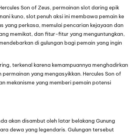
ercules Son of Zeus, permainan
slot
daring epik
Yunani kuno, slot penuh aksi ini membawa pemain ke
us yang perkasa, memulai pencarian kejayaan dan
ang memikat, dan fitur-fitur yang menguntungkan,
mendebarkan di gulungan bagi pemain yang ingin
daring, terkenal karena kemampuannya menghadirkan
 permainan yang mengasyikkan. Hercules Son of
ngan mekanisme yang memberi pemain potensi
nda akan disambut oleh latar belakang Gunung
ara dewa yang legendaris. Gulungan tersebut