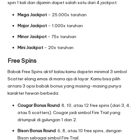
spin 1 kali dan dijamin dapet salah satu dari 4 jackpot:
Mega Jackpot
– 25.000x taruhan
Major Jackpot
– 1.000x taruhan
Minor Jackpot
– 75x taruhan
Mini Jackpot
– 20x taruhan
Free Spins
Babak Free Spins aktif kalau kamu dapetin minimal 3 simbol
Scatter elang emas di mana aja di layar. Kamu bisa pilih
antara 3 opsi babak bonus yang masing-masing punya
karakter hewan berbeda:
Cougar Bonus Round
: 8, 10, atau 12 free spins (dari 3, 4,
atau 5 scatters). Cougar jadi simbol Fire Trail yang
ditumpuk di gulungan 1 dan 2.
Bison Bonus Round
: 6, 8, atau 10 free spins, dengan
Bison sebagai simbol Fire Trail.