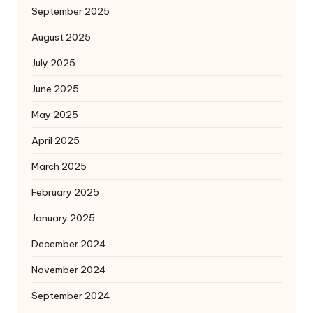
September 2025
August 2025
July 2025
June 2025
May 2025
April 2025
March 2025
February 2025
January 2025
December 2024
November 2024
September 2024