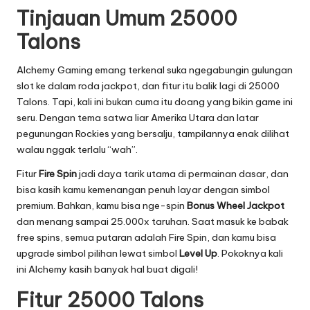
Tinjauan Umum 25000
Talons
Alchemy Gaming emang terkenal suka ngegabungin gulungan
slot ke dalam roda jackpot, dan fitur itu balik lagi di 25000
Talons. Tapi, kali ini bukan cuma itu doang yang bikin game ini
seru. Dengan tema satwa liar Amerika Utara dan latar
pegunungan Rockies yang bersalju, tampilannya enak dilihat
walau nggak terlalu “wah”.
Fitur
Fire Spin
jadi daya tarik utama di permainan dasar, dan
bisa kasih kamu kemenangan penuh layar dengan simbol
premium. Bahkan, kamu bisa nge-spin
Bonus Wheel Jackpot
dan menang sampai 25.000x taruhan. Saat masuk ke babak
free spins, semua putaran adalah Fire Spin, dan kamu bisa
upgrade simbol pilihan lewat simbol
Level Up
. Pokoknya kali
ini Alchemy kasih banyak hal buat digali!
Fitur 25000 Talons