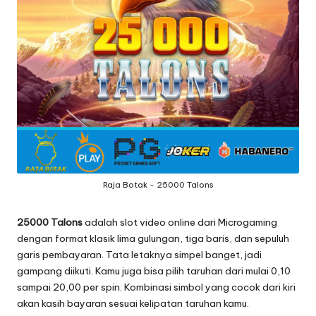
Raja Botak - 25000 Talons
25000 Talons
adalah slot video online dari Microgaming
dengan format klasik lima gulungan, tiga baris, dan sepuluh
garis pembayaran. Tata letaknya simpel banget, jadi
gampang diikuti. Kamu juga bisa pilih taruhan dari mulai 0,10
sampai 20,00 per spin. Kombinasi simbol yang cocok dari kiri
akan kasih bayaran sesuai kelipatan taruhan kamu.