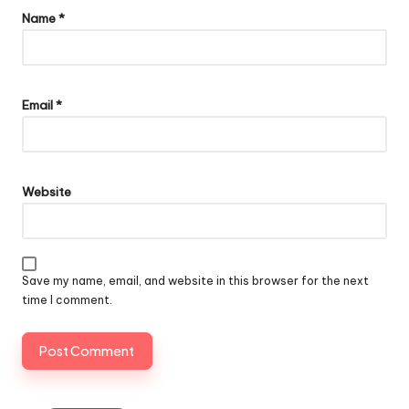
Name
*
Email
*
Website
Save my name, email, and website in this browser for the next
time I comment.