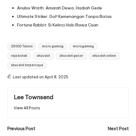
Anubis Wrath: Amarah Dewa, Hadiah Gede
Ultimate Striker: Gol! Kemenangan Tanpa Batas
Fortune Rabbit: Si Kelinci Hoki Bawa Cuan
Tags:
25000 Talons
micro gaming
microgaming
raja botak
situs slot
situs slot gacor
situs slot online
situs slot terpercaya
Last updated on April 8, 2025
Lee Townsend
View All Posts
Post
Previous Post
Next Post