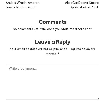
navigation
Anubis Wrath: Amarah
AbraCatDabra: Kucing
Dewa, Hadiah Gede
Ajaib, Hadiah Ajaib
Comments
No comments yet. Why don’t you start the discussion?
Leave a Reply
Your email address will not be published.
Required fields are
marked
*