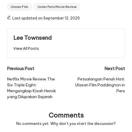
Tags:
Ulasan Film
Under Paris Movie Review
Last updated on September 12, 2025
Lee Townsend
View All Posts
Post
Previous Post
Next Post
navigation
Netflix Movie Review The
Petualangan Penuh Hati:
Six Triple Eight:
Ulasan Film Paddington in
Mengungkap Kisah Heroik
Peru
yang Dilupakan Sejarah
Comments
No comments yet. Why don’t you start the discussion?