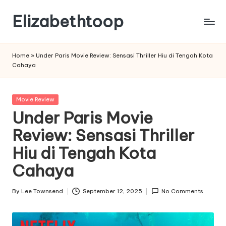
Elizabethtoop
Skip
to
content
Home
»
Under Paris Movie Review: Sensasi Thriller Hiu di Tengah Kota
Cahaya
Posted
Movie Review
in
Under Paris Movie
Review: Sensasi Thriller
Hiu di Tengah Kota
Cahaya
By
Lee Townsend
September 12, 2025
No Comments
Posted
by