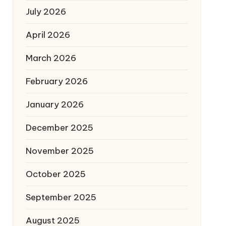
July 2026
April 2026
March 2026
February 2026
January 2026
December 2025
November 2025
October 2025
September 2025
August 2025