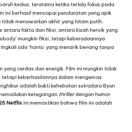
paruh kedua, terutama ketika terlalu fokus pada
lm ini berhasil mencapai pendaratan yang apik.
s
tidak menawarkan akhir yang hitam putih,
antara fakta dan fiksi, antara kisah heroik yang
 ‘Nobody’ mungkin fiksi, tetapi keberadaannya
ringkali ada ‘hantu’ yang menarik benang tanpa
 yang cerdas dan energik. Film ini mungkin tidak
t, tetapi keberhasilannya dalam mengemas
nghibur adalah bukti kehebatan sutradara Byun
g memadukan ketegangan
thriller
dengan humor
5 Netflix
ini memastikan bahwa film ini adalah