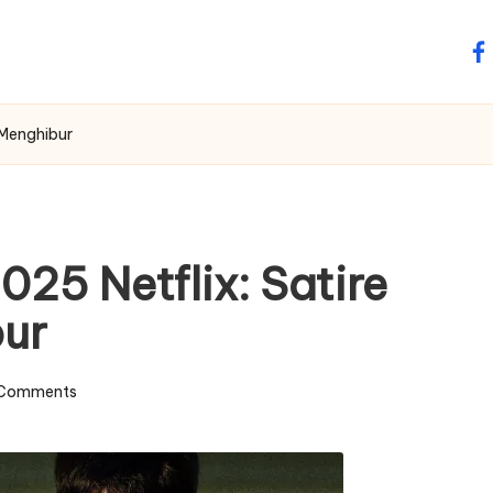
fa
 Menghibur
25 Netflix: Satire
bur
Comments