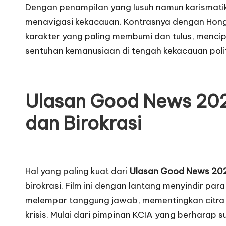
Dengan penampilan yang lusuh namun karismati
menavigasi kekacauan. Kontrasnya dengan Ho
karakter yang paling membumi dan tulus, menc
sentuhan kemanusiaan di tengah kekacauan polit
Ulasan Good News 2025
dan Birokrasi
Hal yang paling kuat dari
Ulasan Good News 202
birokrasi. Film ini dengan lantang menyindir pa
melempar tanggung jawab, mementingkan citra p
krisis. Mulai dari pimpinan KCIA yang berharap s