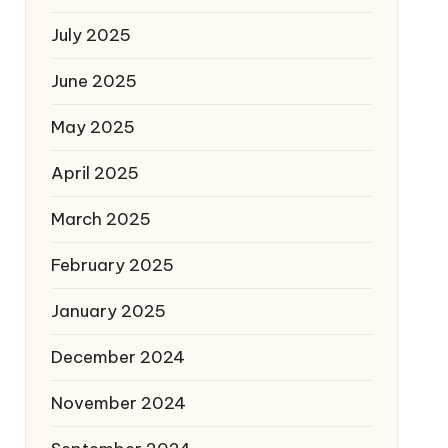
July 2025
June 2025
May 2025
April 2025
March 2025
February 2025
January 2025
December 2024
November 2024