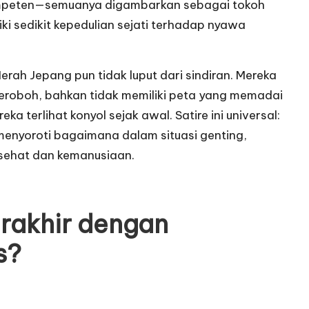
kompeten—semuanya digambarkan sebagai tokoh
ki sedikit kepedulian sejati terhadap nyawa
rah Jepang pun tidak luput dari sindiran. Mereka
ceroboh, bahkan tidak memiliki peta yang memadai
terlihat konyol sejak awal. Satire ini universal:
 menyoroti bagaimana dalam situasi genting,
l sehat dan kemanusiaan.
rakhir dengan
s?