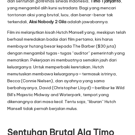
dan sentuhan
gore
khas sineas Indonesia,
Timo Tjahjanto
,
yang mengambil alih kursi sutradara. Bagi yang mencari
tontonan aksi yang brutal, lucu, dan benar-benar tak
terkendali,
Aksi Nobody 2 Gila
adalah jawabannya.
Film ini melanjutkan kisah Hutch Mansell yang, meskipun telah
berhasil meredakan badai dari film pertama, kini harus
membayar hutang besar kepada The Barber ($30 juta)
dengan mengambil tugas-tugas “auditor” pemerintah yang
mematikan. Pekerjaan ini membuatnya semakin jauh dari
keluarganya. Untuk memperbaiki keretakan, Hutch
memutuskan membawa keluarganya—termasuk istrinya,
Becca (Connie Nielsen), dan ayahnya yang sama
berbahayanya, David (Christopher Lloyd)—berlibur ke Wild
Bill’s Majestic Midway and Waterpark, tempat yang
dikenangnya dari masa kecil. Tentu saja, “liburan” Hutch
Mansell tidak pernah berjalan mulus.
Sentuhan Brutal Ala Timo