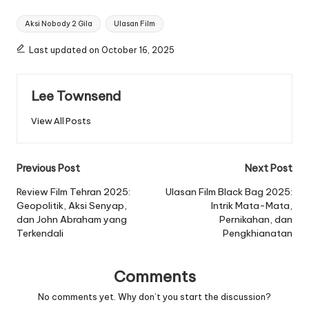
Tags:
Aksi Nobody 2 Gila
Ulasan Film
Last updated on October 16, 2025
Lee Townsend
View All Posts
Post
Previous Post
Next Post
navigation
Review Film Tehran 2025:
Ulasan Film Black Bag 2025:
Geopolitik, Aksi Senyap,
Intrik Mata-Mata,
dan John Abraham yang
Pernikahan, dan
Terkendali
Pengkhianatan
Comments
No comments yet. Why don’t you start the discussion?