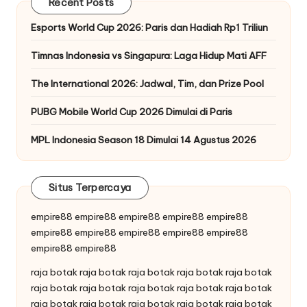
Recent Posts
Esports World Cup 2026: Paris dan Hadiah Rp1 Triliun
Timnas Indonesia vs Singapura: Laga Hidup Mati AFF
The International 2026: Jadwal, Tim, dan Prize Pool
PUBG Mobile World Cup 2026 Dimulai di Paris
MPL Indonesia Season 18 Dimulai 14 Agustus 2026
Situs Terpercaya
empire88
empire88
empire88
empire88
empire88
empire88
empire88
empire88
empire88
empire88
empire88
empire88
raja botak
raja botak
raja botak
raja botak
raja botak
raja botak
raja botak
raja botak
raja botak
raja botak
raja botak
raja botak
raja botak
raja botak
raja botak