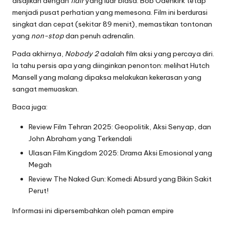
disajikan dengan
flair
yang luar biasa. Bob Odenkirk tetap
menjadi pusat perhatian yang memesona. Film ini berdurasi
singkat dan cepat (sekitar 89 menit), memastikan tontonan
yang
non-stop
dan penuh adrenalin.
Pada akhirnya,
Nobody 2
adalah film aksi yang percaya diri.
Ia tahu persis apa yang diinginkan penonton: melihat Hutch
Mansell yang malang dipaksa melakukan kekerasan yang
sangat memuaskan.
Baca juga:
Review Film Tehran 2025: Geopolitik, Aksi Senyap, dan
John Abraham yang Terkendali
Ulasan Film Kingdom 2025: Drama Aksi Emosional yang
Megah
Review The Naked Gun: Komedi Absurd yang Bikin Sakit
Perut!
Informasi ini dipersembahkan oleh
paman empire