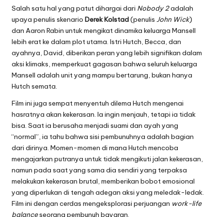
Salah satu hal yang patut dihargai dari
Nobody 2
adalah
upaya penulis skenario
Derek Kolstad
(penulis
John Wick
)
dan Aaron Rabin untuk mengikat dinamika keluarga Mansell
lebih erat ke dalam plot utama. Istri Hutch, Becca, dan
ayahnya, David, diberikan peran yang lebih signifikan dalam
aksi klimaks, memperkuat gagasan bahwa seluruh keluarga
Mansell adalah unit yang mampu bertarung, bukan hanya
Hutch semata.
Film ini juga sempat menyentuh dilema Hutch mengenai
hasratnya akan kekerasan. Ia ingin menjauh, tetapi ia tidak
bisa. Saat ia berusaha menjadi suami dan ayah yang
“normal”, ia tahu bahwa sisi pembunuhnya adalah bagian
dari dirinya. Momen-momen di mana Hutch mencoba
mengajarkan putranya untuk tidak mengikuti jalan kekerasan,
namun pada saat yang sama dia sendiri yang terpaksa
melakukan kekerasan brutal, memberikan bobot emosional
yang diperlukan di tengah adegan aksi yang meledak-ledak.
Film ini dengan cerdas mengeksplorasi perjuangan
work-life
balance
seorang pembunuh bayaran.