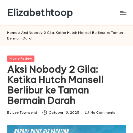
Elizabethtoop
Skip
to
content
Home
»
Aksi Nobody 2 Gila: Ketika Hutch Mansell Berlibur ke Taman
Bermain Darah
Posted
Movie Review
in
Aksi Nobody 2 Gila:
Ketika Hutch Mansell
Berlibur ke Taman
Bermain Darah
By
Lee Townsend
October 16, 2025
No Comments
Posted
by