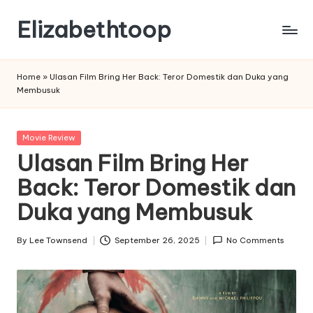
Elizabethtoop
Skip
to
content
Home
»
Ulasan Film Bring Her Back: Teror Domestik dan Duka yang
Membusuk
Posted
Movie Review
in
Ulasan Film Bring Her
Back: Teror Domestik dan
Duka yang Membusuk
By
Lee Townsend
September 26, 2025
No Comments
Posted
by