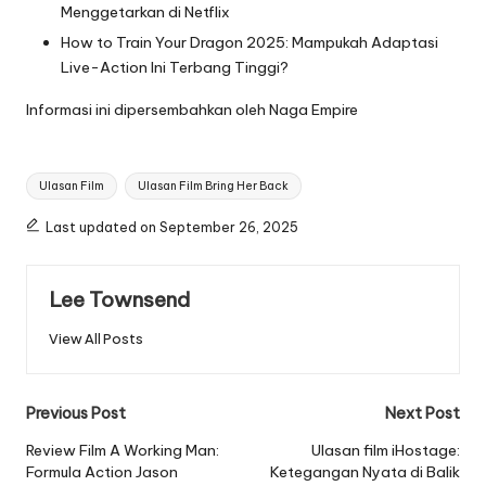
Menggetarkan di Netflix
How to Train Your Dragon 2025: Mampukah Adaptasi
Live-Action Ini Terbang Tinggi?
Informasi ini dipersembahkan oleh
Naga Empire
Tags:
Ulasan Film
Ulasan Film Bring Her Back
Last updated on September 26, 2025
Lee Townsend
View All Posts
Post
Previous Post
Next Post
navigation
Review Film A Working Man:
Ulasan film iHostage:
Formula Action Jason
Ketegangan Nyata di Balik