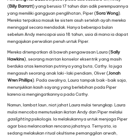
(
Billy Barratt
) yang berusia 17 tahun dan adik perempuannya
yang memiliki gangguan penglihatan, Piper (
Sora Wong
).
Mereka terpaksa masuk ke sistem asuh setelah ayah mereka
meninggal secara mendadak. Hanya beberapa bulan
sebelum Andy mencapai usia 18 tahun, usia di mana ia dapat
mengajukan perwalian penuh untuk Piper.
Mereka ditempatkan di bawah pengawasan Laura (
Sally
Hawkins
), seorang mantan konselor eksentrik yang masih
berduka atas kematian putrinya yang buta, Cathy. Ia juga
mengasuh seorang anak laki-laki pendiam, Oliver (
Jonah
Wren Phillips
). Pada awalnya, Laura tampak baik-baik saja,
menunjukkan kasih sayang yang berlebihan pada Piper
karena ia mengingatkannya pada Cathy.
Namun, lambat laun, niat jahat Laura mulai terungkap. Laura
mulai mencoba memutuskan ikatan Andy dan Piper melalui
gaslighting
psikologis. Ia melakukannya untuk menjaga Piper
agar bisa melancarkan rencana jahatnya. Ternyata, ia
sedang melakukan ritual okultisme pemanggilan arwah,