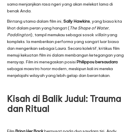
sama menjanjikan rasa ngeri yang akan melekat lama di
benak Anda.
Bintang utama dalam film ini,
Sally Hawkins
, yang biasa kita
lihat dalam peran yang hangat (
The Shape of Water
,
Paddington
), tampil memukau sebagai sosok
villain
yang
kompleks. Ia memberikan performa yang sangat luar biasa
dan mengerikan sebagai Laura. Secara kolektif, kritikus film
memuji kekuatan film ini dalam membangun ketegangan yang
merayap. Film ini menegaskan posisi
Philippou bersaudara
sebagai maestro horor modern, meskipun kali ini mereka
menjelajahi wilayah yang lebih gelap dan berantakan.
Kisah di Balik Judul: Trauma
dan Ritual
Film
Bring Her Back
berpusat pada dua saudara tiri, Andy