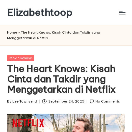
Elizabethtoop
Skip
to
content
Home
»
The Heart Knows: Kisah Cinta dan Takdir yang
Menggetarkan di Netflix
Posted
Movie Review
in
The Heart Knows: Kisah
Cinta dan Takdir yang
Menggetarkan di Netflix
By
Lee Townsend
September 24, 2025
No Comments
Posted
by