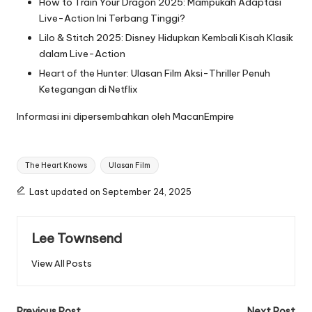
How to Train Your Dragon 2025: Mampukah Adaptasi
Live-Action Ini Terbang Tinggi?
Lilo & Stitch 2025: Disney Hidupkan Kembali Kisah Klasik
dalam Live-Action
Heart of the Hunter: Ulasan Film Aksi-Thriller Penuh
Ketegangan di Netflix
Informasi ini dipersembahkan oleh
MacanEmpire
Tags:
The Heart Knows
Ulasan Film
Last updated on September 24, 2025
Lee Townsend
View All Posts
Previous Post
Next Post