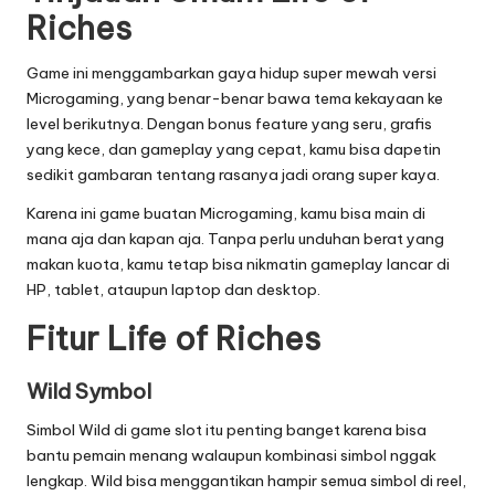
Riches
Game ini menggambarkan gaya hidup super mewah versi
Microgaming, yang benar-benar bawa tema kekayaan ke
level berikutnya. Dengan bonus feature yang seru, grafis
yang kece, dan gameplay yang cepat, kamu bisa dapetin
sedikit gambaran tentang rasanya jadi orang super kaya.
Karena ini game buatan Microgaming, kamu bisa main di
mana aja dan kapan aja. Tanpa perlu unduhan berat yang
makan kuota, kamu tetap bisa nikmatin gameplay lancar di
HP, tablet, ataupun laptop dan desktop.
Fitur Life of Riches
Wild Symbol
Simbol Wild di game slot itu penting banget karena bisa
bantu pemain menang walaupun kombinasi simbol nggak
lengkap. Wild bisa menggantikan hampir semua simbol di reel,