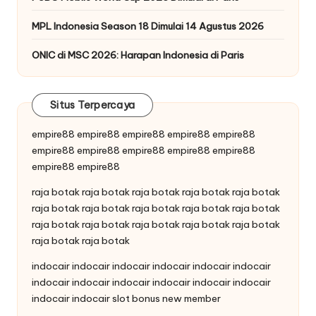
MPL Indonesia Season 18 Dimulai 14 Agustus 2026
ONIC di MSC 2026: Harapan Indonesia di Paris
Situs Terpercaya
empire88
empire88
empire88
empire88
empire88
empire88
empire88
empire88
empire88
empire88
empire88
empire88
raja botak
raja botak
raja botak
raja botak
raja botak
raja botak
raja botak
raja botak
raja botak
raja botak
raja botak
raja botak
raja botak
raja botak
raja botak
raja botak
raja botak
indocair
indocair
indocair
indocair
indocair
indocair
indocair
indocair
indocair
indocair
indocair
indocair
indocair
indocair
slot bonus new member