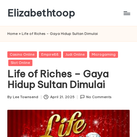
Elizabethtoop
Skip
to
content
Home
»
Life of Riches – Gaya Hidup Sultan Dimulai
Posted
Casino Online
Empire88
Judi Online
Microgaming
in
Slot Online
Life of Riches – Gaya
Hidup Sultan Dimulai
By
Lee Townsend
April 21, 2025
No Comments
Posted
by