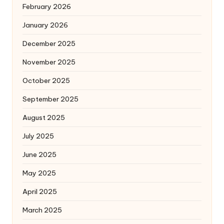
February 2026
January 2026
December 2025
November 2025
October 2025
September 2025
August 2025
July 2025
June 2025
May 2025
April 2025
March 2025