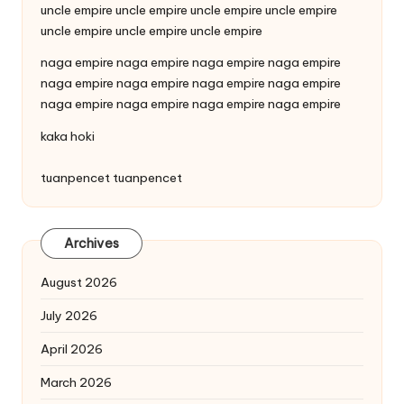
uncle empire
uncle empire
uncle empire
uncle empire
uncle empire
uncle empire
uncle empire
naga empire
naga empire
naga empire
naga empire
naga empire
naga empire
naga empire
naga empire
naga empire
naga empire
naga empire
naga empire
kaka hoki
tuanpencet
tuanpencet
Archives
August 2026
July 2026
April 2026
March 2026