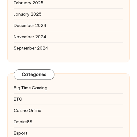
February 2025
January 2025
December 2024
November 2024
September 2024
Categories
Big Time Gaming
BTG
Casino Online
Empire88
Esport