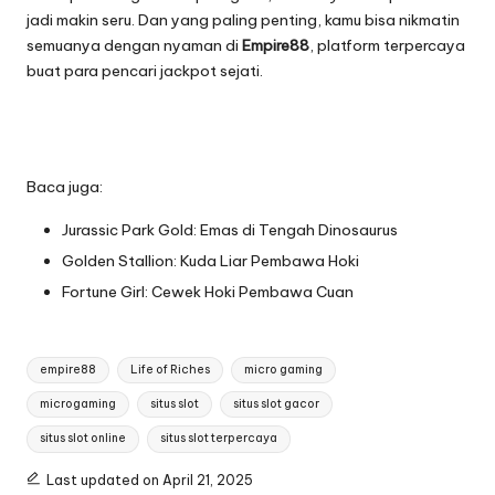
jadi makin seru. Dan yang paling penting, kamu bisa nikmatin
semuanya dengan nyaman di
Empire88
, platform terpercaya
buat para pencari jackpot sejati.
Baca juga:
Jurassic Park Gold: Emas di Tengah Dinosaurus
Golden Stallion: Kuda Liar Pembawa Hoki
Fortune Girl: Cewek Hoki Pembawa Cuan
Tags:
empire88
Life of Riches
micro gaming
microgaming
situs slot
situs slot gacor
situs slot online
situs slot terpercaya
Last updated on April 21, 2025