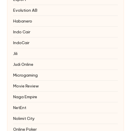
Evolution AB
Habanero
Indo Cair
IndoCair
Jili
Judi Online
Microgaming
Movie Review
Naga Empire
NetEnt
Nolimit City
Online Poker