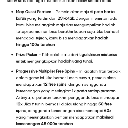
salah satu dari tiga fitur berikut akan dipilih secara acak:
Map Quest Feature
– Pemain akan maju di
peta harta
karun
yang terdiri dari
23 kotak
. Dengan memutar roda,
kamu bisa melangkah maju dan mengumpulkan hadiah,
tetapi permainan bisa berakhir kapan saja. Jika berhasil
mencapai tujuan, kamu bisa mendapatkan
hadiah
hingga 100x taruhan
.
Prize Picker
– Pilih salah satu dari
tiga lukisan misterius
untuk mengungkapkan
hadiah uang tunai
.
Progressive Multiplier Free Spins
– Ini adalah fitur terbaik
dalam game ini. Jika berhasil memicunya, pemain akan
mendapatkan
12 free spins
, dengan pengganda
kemenangan yang meningkat
1x pada setiap putaran
.
Artinya, di putaran terakhir, pengganda bisa mencapai
12x
. Jika fitur ini berhasil dipicu ulang hingga
60 free
spins
, pengganda kemenangan bisa mencapai
60x
,
yang memungkinkan pemain mendapatkan
maksimal
kemenangan 48.000x taruhan
.