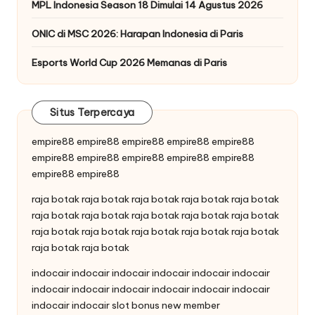
MPL Indonesia Season 18 Dimulai 14 Agustus 2026
ONIC di MSC 2026: Harapan Indonesia di Paris
Esports World Cup 2026 Memanas di Paris
Situs Terpercaya
empire88
empire88
empire88
empire88
empire88
empire88
empire88
empire88
empire88
empire88
empire88
empire88
raja botak
raja botak
raja botak
raja botak
raja botak
raja botak
raja botak
raja botak
raja botak
raja botak
raja botak
raja botak
raja botak
raja botak
raja botak
raja botak
raja botak
indocair
indocair
indocair
indocair
indocair
indocair
indocair
indocair
indocair
indocair
indocair
indocair
indocair
indocair
slot bonus new member