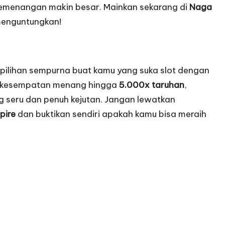
emenangan makin besar. Mainkan sekarang di
Naga
menguntungkan!
 pilihan sempurna buat kamu yang suka slot dengan
gan kesempatan menang hingga
5.000x taruhan
,
seru dan penuh kejutan. Jangan lewatkan
pire
dan buktikan sendiri apakah kamu bisa meraih