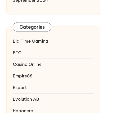
September 2024
Categories
Big Time Gaming
BTG
Casino Online
Empire88
Esport
Evolution AB
Habanero