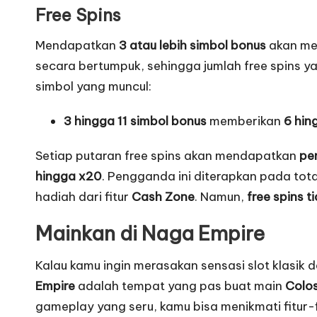
Free Spins
Mendapatkan
3 atau lebih simbol bonus
akan m
secara bertumpuk, sehingga jumlah free spins 
simbol yang muncul:
3 hingga 11 simbol bonus
memberikan
6 hin
Setiap putaran free spins akan mendapatkan
pe
hingga x20
. Pengganda ini diterapkan pada tot
hadiah dari fitur
Cash Zone
. Namun,
free spins t
Mainkan di Naga Empire
Kalau kamu ingin merasakan sensasi slot klasik
Empire
adalah tempat yang pas buat main
Colo
gameplay yang seru, kamu bisa menikmati fitur-f