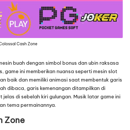
Colossal Cash Zone
 mesin buah dengan simbol bonus dan ubin raksasa
s, game ini memberikan nuansa seperti mesin slot
gan baik dan memiliki animasi saat membentuk garis
ah dibaca, garis kemenangan ditampilkan di
las di sebelah kiri gulungan. Musik latar game ini
ngan tema permainannya.
h Zone