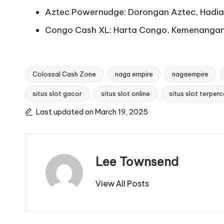
Aztec Powernudge: Dorongan Aztec, Hadia
Congo Cash XL: Harta Congo, Kemenangan
Colossal Cash Zone
naga empire
nagaempire
situs slot gacor
situs slot online
situs slot terper
Tags:
Last updated on March 19, 2025
Lee Townsend
View All Posts