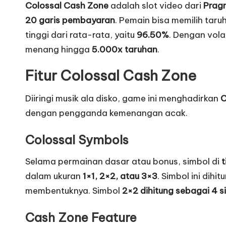
Colossal Cash Zone
adalah slot video dari
Pragm
20 garis pembayaran
. Pemain bisa memilih taru
tinggi dari rata-rata, yaitu
96.50%
. Dengan vola
menang hingga
5.000x taruhan
.
Fitur Colossal Cash Zone
Diiringi musik ala disko, game ini menghadirkan
C
dengan pengganda kemenangan acak.
Colossal Symbols
Selama permainan dasar atau bonus, simbol di
t
dalam ukuran
1×1, 2×2, atau 3×3
. Simbol ini dihi
membentuknya. Simbol
2×2 dihitung sebagai 4 s
Cash Zone Feature