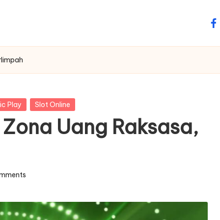
fa
rlimpah
c Play
Slot Online
: Zona Uang Raksasa,
mments