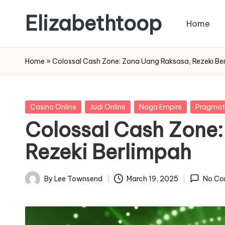
Elizabethtoop
Home
Skip
to
content
Home
»
Colossal Cash Zone: Zona Uang Raksasa, Rezeki Be
Posted
Casino Online
Judi Online
Naga Empire
Pragmati
in
Colossal Cash Zone
Rezeki Berlimpah
By
Lee Townsend
March 19, 2025
No Co
Posted
by