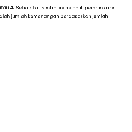
atau 4
. Setiap kali simbol ini muncul, pemain akan
dalah jumlah kemenangan berdasarkan jumlah