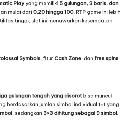
atic Play
yang memiliki
5 gulungan, 3 baris, dan
han mulai dari
0.20 hingga 100
. RTP game ini lebih
tilitas tinggi, slot ini menawarkan kesempatan
olossal Symbols
, fitur
Cash Zone
, dan
free spins
iga gulungan tengah yang disorot
bisa muncul
tung berdasarkan jumlah simbol individual 1×1 yang
imbol
, sedangkan
3×3 dihitung sebagai 9 simbol
.