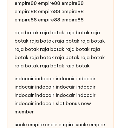
empire88
empire88
empire88
empire88
empire88
empire88
empire88
empire88
empire88
raja botak
raja botak
raja botak
raja
botak
raja botak
raja botak
raja botak
raja botak
raja botak
raja botak
raja
botak
raja botak
raja botak
raja botak
raja botak
raja botak
raja botak
indocair
indocair
indocair
indocair
indocair
indocair
indocair
indocair
indocair
indocair
indocair
indocair
indocair
indocair
slot bonus new
member
uncle empire
uncle empire
uncle empire