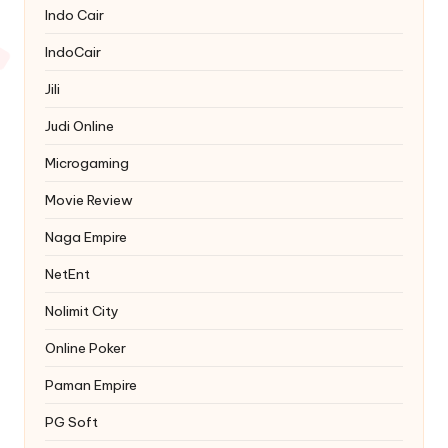
Indo Cair
IndoCair
Jili
Judi Online
Microgaming
Movie Review
Naga Empire
NetEnt
Nolimit City
Online Poker
Paman Empire
PG Soft