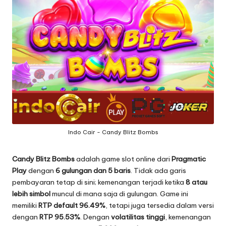
Indo Cair - Candy Blitz Bombs
Candy Blitz Bombs
adalah game slot online dari
Pragmatic
Play
dengan
6 gulungan dan 5 baris
. Tidak ada garis
pembayaran tetap di sini; kemenangan terjadi ketika
8 atau
lebih simbol
muncul di mana saja di gulungan. Game ini
memiliki
RTP default 96.49%
, tetapi juga tersedia dalam versi
dengan
RTP 95.53%
. Dengan
volatilitas tinggi
, kemenangan