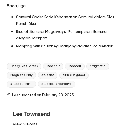
Baca juga:
Samurai Code: Kode Kehormatan Samurai dalam Slot
Penuh Aksi
Rise of Samurai Megaways: Pertempuran Samurai
dengan Jackpot
Mahjong Wins: Strategi Mahjong dalam Slot Menarik
Tags:
Candy Blitz Bombs
indo cair
indocair
pragmatic
Pragmatic Play
situs slot
situs slot gacor
situs slot online
situs slot terpercaya
Last updated on February 23, 2025
Lee Townsend
View All Posts