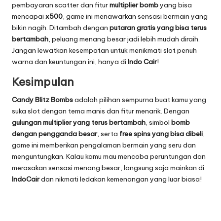
pembayaran scatter dan fitur
multiplier bomb
yang bisa
mencapai
x500
, game ini menawarkan sensasi bermain yang
bikin nagih. Ditambah dengan
putaran gratis yang bisa terus
bertambah
, peluang menang besar jadi lebih mudah diraih.
Jangan lewatkan kesempatan untuk menikmati slot penuh
warna dan keuntungan ini, hanya di
Indo Cair
!
Kesimpulan
Candy Blitz Bombs
adalah pilihan sempurna buat kamu yang
suka slot dengan tema manis dan fitur menarik. Dengan
gulungan multiplier yang terus bertambah
, simbol
bomb
dengan pengganda besar
, serta
free spins yang bisa dibeli
,
game ini memberikan pengalaman bermain yang seru dan
menguntungkan. Kalau kamu mau mencoba peruntungan dan
merasakan sensasi menang besar, langsung saja mainkan di
IndoCair
dan nikmati ledakan kemenangan yang luar biasa!