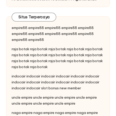
Situs Terpercaya
empire88
empire88
empire88
empire88
empire88
empire88
empire88
empire88
empire88
empire88
empire88
empire88
raja botak
raja botak
raja botak
raja botak
raja botak
raja botak
raja botak
raja botak
raja botak
raja botak
raja botak
raja botak
raja botak
raja botak
raja botak
raja botak
raja botak
indocair
indocair
indocair
indocair
indocair
indocair
indocair
indocair
indocair
indocair
indocair
indocair
indocair
indocair
slot bonus new member
uncle empire
uncle empire
uncle empire
uncle empire
uncle empire
uncle empire
uncle empire
naga empire
naga empire
naga empire
naga empire