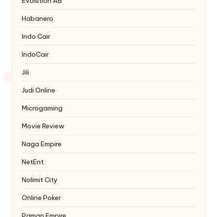
Evolution AB
Habanero
Indo Cair
IndoCair
Jili
Judi Online
Microgaming
Movie Review
Naga Empire
NetEnt
Nolimit City
Online Poker
Paman Empire