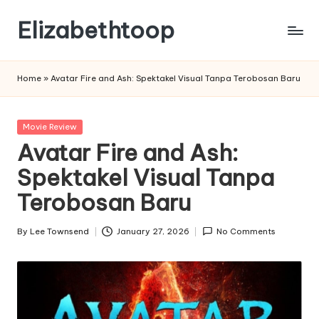
Elizabethtoop
Skip
to
content
Home
»
Avatar Fire and Ash: Spektakel Visual Tanpa Terobosan Baru
Posted
Movie Review
in
Avatar Fire and Ash:
Spektakel Visual Tanpa
Terobosan Baru
By
Lee Townsend
January 27, 2026
No Comments
Posted
by