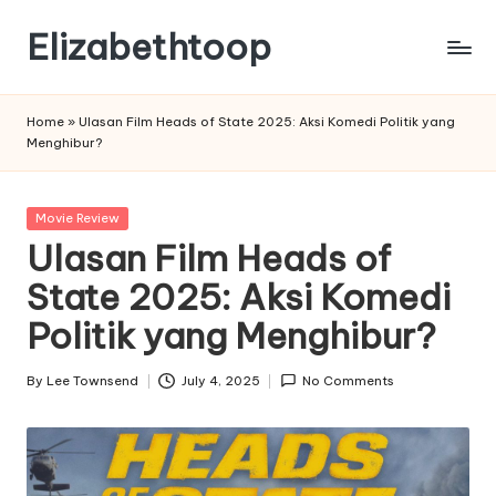
Elizabethtoop
Skip
to
content
Home
»
Ulasan Film Heads of State 2025: Aksi Komedi Politik yang
Menghibur?
Posted
Movie Review
in
Ulasan Film Heads of
State 2025: Aksi Komedi
Politik yang Menghibur?
By
Lee Townsend
July 4, 2025
No Comments
Posted
by