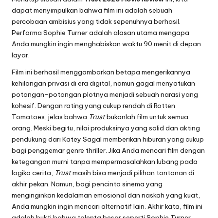
dapat menyimpulkan bahwa film ini adalah sebuah
percobaan ambisius yang tidak sepenuhnya berhasil.
Performa Sophie Turner adalah alasan utama mengapa
Anda mungkin ingin menghabiskan waktu 90 menit di depan
layar.
Film ini berhasil menggambarkan betapa mengerikannya
kehilangan privasi di era digital, namun gagal menyatukan
potongan-potongan plotnya menjadi sebuah narasi yang
kohesif. Dengan rating yang cukup rendah di Rotten
Tomatoes, jelas bahwa
Trust
bukanlah film untuk semua
orang. Meski begitu, nilai produksinya yang solid dan akting
pendukung dari Katey Sagal memberikan hiburan yang cukup
bagi penggemar genre thriller. Jika Anda mencari film dengan
ketegangan murni tanpa mempermasalahkan lubang pada
logika cerita,
Trust
masih bisa menjadi pilihan tontonan di
akhir pekan. Namun, bagi pencinta sinema yang
menginginkan kedalaman emosional dan naskah yang kuat,
Anda mungkin ingin mencari alternatif lain. Akhir kata, film ini
adalah bukti bahwa talenta besar seperti Sophie Turner