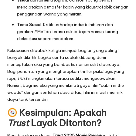
Visual dan Sinematografi:
Carlson Young berhasil
menciptakan atmosfer kabin yang klaustrofobik dengan
penggunaan warna yang muram.
Tema Sosial:
Kritik terhadap industri hiburan dan
gerakan #MeToo terasa cukup tajam namun kurang
dieksekusi secara mendalam.
Kekacauan di babak ketiga menjadi bagian yang paling
banyak dikritik. Logika cerita seolah dibuang demi
menciptakan aksi yang bombastis namun sulit dipercaya.
Bagi penonton yang mengharapkan thriller psikologis yang
rapi,
Trust
mungkin akan terasa sedikit mengecewakan.
Namun, bagi mereka yang menikmati gaya film “cabin in the
woods” dengan sentuhan absurditas, film ini masih memiliki
daya tarik tersendiri.
Kesimpulan: Apakah
Trust
Layak Ditonton?
Menutup ulasan dalam
Trust 2025 Movie Review
ini, kita