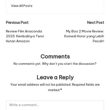
View All Posts
Post
Previous Post
Next Post
navigation
Review Film Anaconda
My Boo 2 Movie Review:
2025: Kembalinya Teror
Komedi Horor yang Lebih
Hutan Amazon
Pecah!
Comments
No comments yet. Why don’t you start the discussion?
Leave a Reply
Your email address will not be published.
Required fields are
marked
*