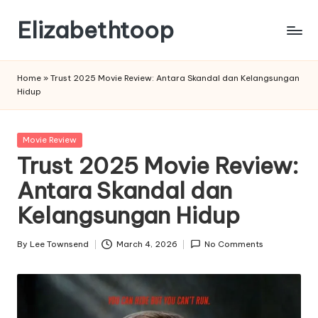
Elizabethtoop
Skip
to
content
Home
»
Trust 2025 Movie Review: Antara Skandal dan Kelangsungan
Hidup
Posted
Movie Review
in
Trust 2025 Movie Review:
Antara Skandal dan
Kelangsungan Hidup
By
Lee Townsend
March 4, 2026
No Comments
Posted
by