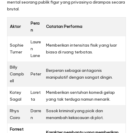
mental seorang publik figur yang privasinya dirampas secara
brutal.
Pera
Aktor
Catatan Performa
n
Laure
Sophie
Memberikan intensitas fisik yang luar
n
Turner
biasa di ruang terbatas.
Lane
Billy
Berperan sebagai antagonis
Campb
Peter
manipulatif dengan sangat dingin.
ell
Katey
Loret
Memberikan sentuhan komedi gelap
Sagal
ta
yang tak terduga namun menarik.
Rhys
Darre
Sosok kriminal yang picik dan
Coiro
n
menambah kekacauan di plot.
Forrest
Karakter pembantu yang memberikan