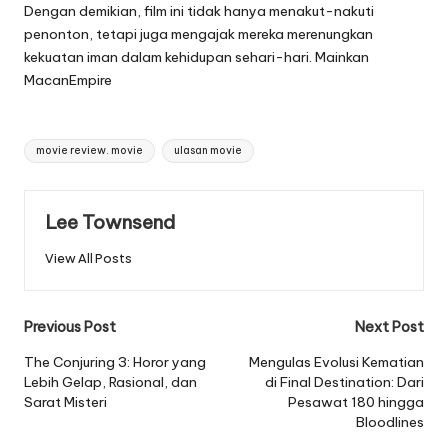
Dengan demikian, film ini tidak hanya menakut-nakuti
penonton, tetapi juga mengajak mereka merenungkan
kekuatan iman dalam kehidupan sehari-hari. Mainkan
MacanEmpire
Tags:
movie review. movie
ulasan movie
Lee Townsend
View All Posts
Post
Previous Post
Next Post
navigation
The Conjuring 3: Horor yang
Mengulas Evolusi Kematian
Lebih Gelap, Rasional, dan
di Final Destination: Dari
Sarat Misteri
Pesawat 180 hingga
Bloodlines