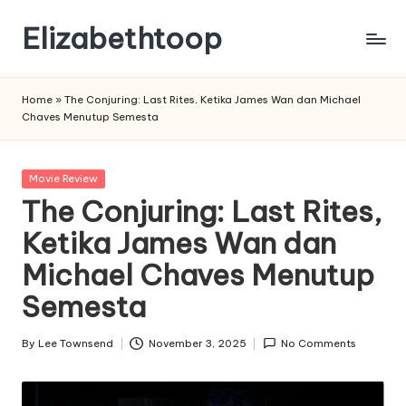
Elizabethtoop
Skip
to
content
Home
»
The Conjuring: Last Rites, Ketika James Wan dan Michael
Chaves Menutup Semesta
Posted
Movie Review
in
The Conjuring: Last Rites,
Ketika James Wan dan
Michael Chaves Menutup
Semesta
By
Lee Townsend
November 3, 2025
No Comments
Posted
by