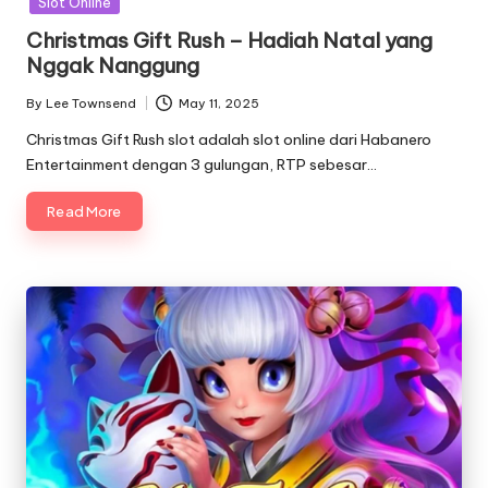
Slot Online
Christmas Gift Rush – Hadiah Natal yang
Nggak Nanggung
By
Lee Townsend
May 11, 2025
Posted
by
Christmas Gift Rush slot adalah slot online dari Habanero
Entertainment dengan 3 gulungan, RTP sebesar…
Read More