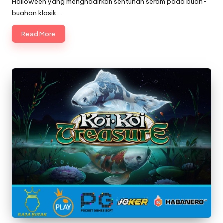
Halloween yang menghadirkan sentuhan seram pada buah-
buahan klasik.…
Read More