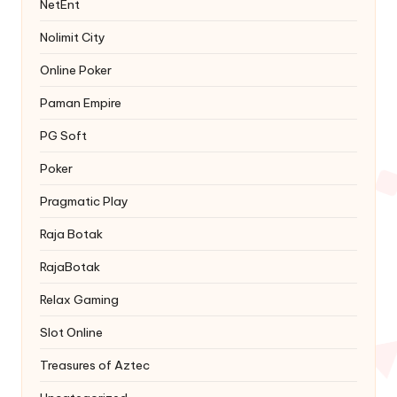
NetEnt
Nolimit City
Online Poker
Paman Empire
PG Soft
Poker
Pragmatic Play
Raja Botak
RajaBotak
Relax Gaming
Slot Online
Treasures of Aztec