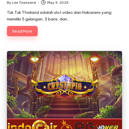
By
Lee Townsend
May 9, 2025
Posted
by
Tuk Tuk Thailand adalah slot video dari Habanero yang
memiliki 5 gulungan, 3 baris, dan…
Read More