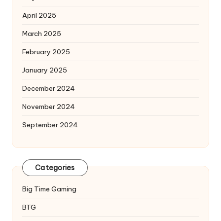
April 2025
March 2025
February 2025
January 2025
December 2024
November 2024
September 2024
Categories
Big Time Gaming
BTG