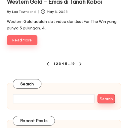
Western Gold – Emas di Tanah Koboi
By
Lee Townsend
May 3, 2025
Posted
by
Western Gold adalah slot video dari Just For The Win yang
punya 5 gulungan, 4…
Read More
Posts
1
2
3
4
5
…
19
PREVIOUS
NEXT
pagination
PAGE
PAGE
Search
Search
Recent Posts