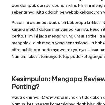
dan dampak dari perubahan iklim. Film ini men
sebenarnya. Kita adalah penyebab kehancuran y
Pesan ini disambut baik oleh beberapa kritikus
kurang efektif dalam menyampaikannya. Pesan i
cerita. Film ini juga mengandung unsur satire. Ia
mengolok-olok media yang sensasional. Ia bahka
citra publik daripada nyawa rakyatnya. Unsur-u
Namun, fokus utamanya tetap pada ketegangan 
Kesimpulan: Mengapa
Review
Penting?
Pada akhirnya,
Under Paris
mungkin tidak akan d
Namun, kesuksesan komersialnya tidak bisa diab