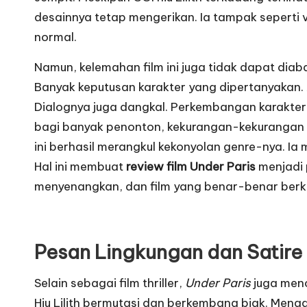
desainnya tetap mengerikan. Ia tampak seperti ve
normal.
Namun, kelemahan film ini juga tidak dapat diabaik
Banyak keputusan karakter yang dipertanyakan. 
Dialognya juga dangkal. Perkembangan karakter
bagi banyak penonton, kekurangan-kekurangan ini 
ini berhasil merangkul kekonyolan genre-nya. I
Hal ini membuat
review film Under Paris
menjadi 
menyenangkan, dan film yang benar-benar berku
Pesan Lingkungan dan Satire 
Selain sebagai film thriller,
Under Paris
juga men
Hiu Lilith bermutasi dan berkembang biak. Meng