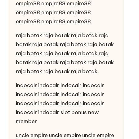
empire88
empire88
empire88
empire88
empire88
empire88
empire88
empire88
empire88
raja botak
raja botak
raja botak
raja
botak
raja botak
raja botak
raja botak
raja botak
raja botak
raja botak
raja
botak
raja botak
raja botak
raja botak
raja botak
raja botak
raja botak
indocair
indocair
indocair
indocair
indocair
indocair
indocair
indocair
indocair
indocair
indocair
indocair
indocair
indocair
slot bonus new
member
uncle empire
uncle empire
uncle empire