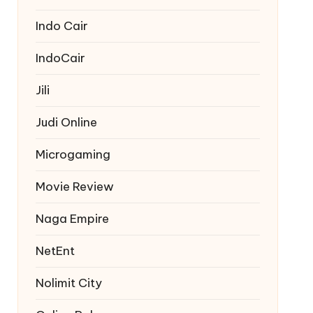
Indo Cair
IndoCair
Jili
Judi Online
Microgaming
Movie Review
Naga Empire
NetEnt
Nolimit City