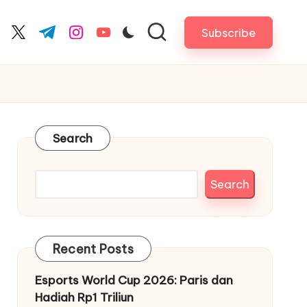
Subscribe
cebook.com
twitter.com
t.me
instagram.com
youtube.com
Search
Search
Recent Posts
Esports World Cup 2026: Paris dan
Hadiah Rp1 Triliun