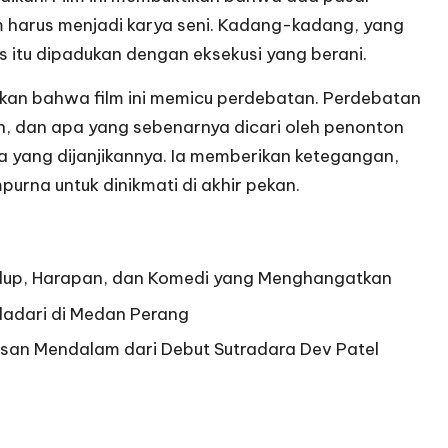
lm harus menjadi karya seni. Kadang-kadang, yang
s itu dipadukan dengan eksekusi yang berani.
an bahwa film ini memicu perdebatan. Perdebatan
an, dan apa yang sebenarnya dicari oleh penonton
apa yang dijanjikannya. Ia memberikan ketegangan,
purna untuk dinikmati di akhir pekan.
Hidup, Harapan, dan Komedi yang Menghangatkan
idadari di Medan Perang
esan Mendalam dari Debut Sutradara Dev Patel