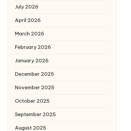
July 2026
April 2026
March 2026
February 2026
January 2026
December 2025
November 2025
October 2025
September 2025
August 2025