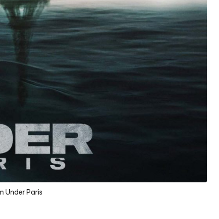
lm Under Paris