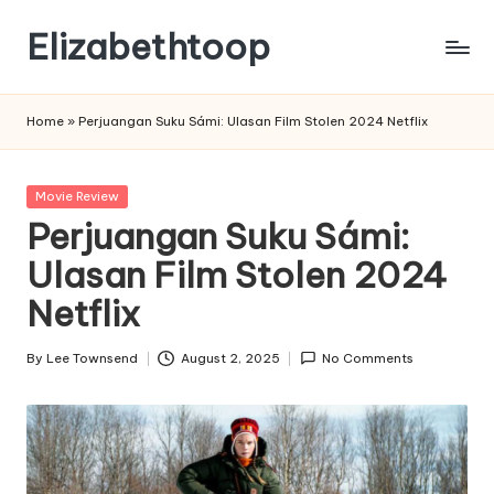
Elizabethtoop
Skip
to
content
Home
»
Perjuangan Suku Sámi: Ulasan Film Stolen 2024 Netflix
Posted
Movie Review
in
Perjuangan Suku Sámi:
Ulasan Film Stolen 2024
Netflix
By
Lee Townsend
August 2, 2025
No Comments
Posted
by