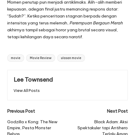
Momen penutup pun menjadi antiklimaks. Alih-alih memberi
kepuasan, adegan final justru memancing respons datar:
“Sudah?”. Ketika penceritaan stagnan berpadu dengan
intensitas yang terus melemah,
Perempuan Bergaun Merah
akhirnya tampil sebagai horor yang brutal secara visual,
tetapi kehilangan daya secara naratif.
Tags:
movie
Movie Review
ulasan movie
Lee Townsend
View All Posts
Post
Previous Post
Next Post
navigation
Godzilla x Kong: The New
Black Adam: Aksi
Empire, Pesta Monster
Spektakuler tapi Antihero
Bebas
Terlalu Aman