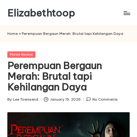
Elizabethtoop
Skip
to
content
Home
»
Perempuan Bergaun Merah: Brutal tapi Kehilangan Daya
Posted
Movie Review
in
Perempuan Bergaun
Merah: Brutal tapi
Kehilangan Daya
By
Lee Townsend
January 15, 2026
No Comments
Posted
by