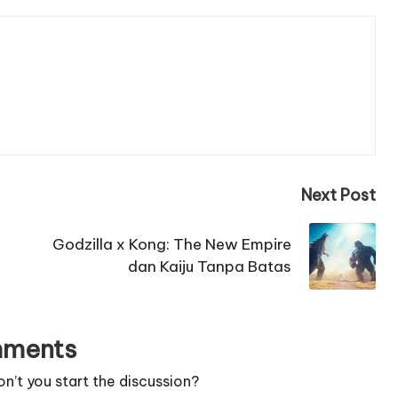
Next Post
Godzilla x Kong: The New Empire
dan Kaiju Tanpa Batas
ments
’t you start the discussion?