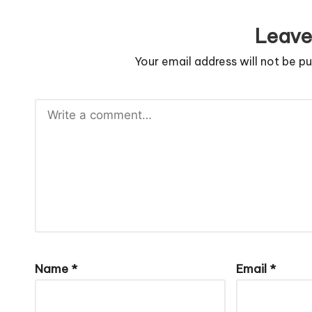
Leave
Your email address will not be pu
Name
*
Email
*