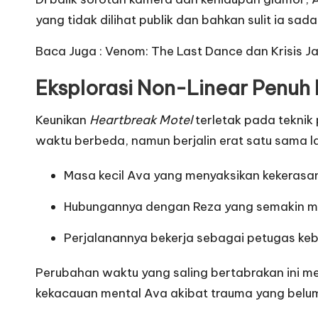
yang tidak dilihat publik dan bahkan sulit ia sadar
Baca Juga :
Venom: The Last Dance dan Krisis Jati
Eksplorasi Non-Linear Penuh 
Keunikan
Heartbreak Motel
terletak pada teknik
waktu berbeda, namun berjalin erat satu sama la
Masa kecil Ava yang menyaksikan kekeras
Hubungannya dengan Reza yang semakin m
Perjalanannya bekerja sebagai petugas ke
Perubahan waktu yang saling bertabrakan ini m
kekacauan mental Ava akibat trauma yang belum