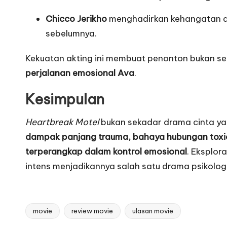
Chicco Jerikho
menghadirkan kehangatan da
sebelumnya.
Kekuatan akting ini membuat penonton bukan s
perjalanan emosional Ava
.
Kesimpulan
Heartbreak Motel
bukan sekadar drama cinta yang
dampak panjang trauma, bahaya hubungan toxic
terperangkap dalam kontrol emosional
. Eksplor
intens menjadikannya salah satu drama psikologi
movie
review movie
ulasan movie
Tags: