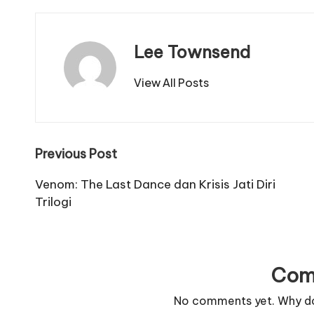
Lee Townsend
View All Posts
Post
Previous Post
navigation
Venom: The Last Dance dan Krisis Jati Diri
Trilogi
Com
No comments yet. Why don