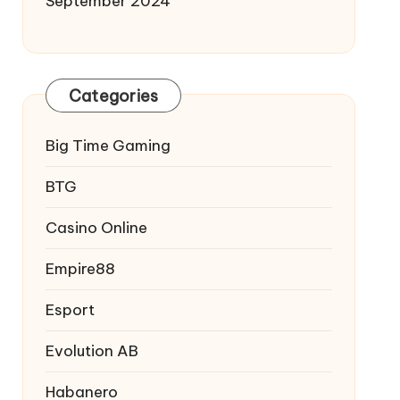
September 2024
Categories
Big Time Gaming
BTG
Casino Online
Empire88
Esport
Evolution AB
Habanero