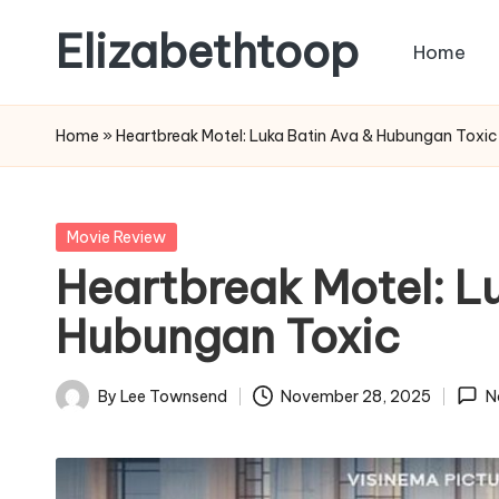
Elizabethtoop
Home
Skip
to
content
Home
»
Heartbreak Motel: Luka Batin Ava & Hubungan Toxic
Posted
Movie Review
in
Heartbreak Motel: L
Hubungan Toxic
By
Lee Townsend
November 28, 2025
N
Posted
by