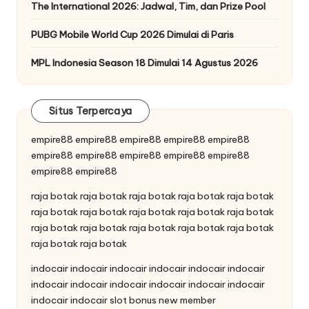
The International 2026: Jadwal, Tim, dan Prize Pool
PUBG Mobile World Cup 2026 Dimulai di Paris
MPL Indonesia Season 18 Dimulai 14 Agustus 2026
Situs Terpercaya
empire88
empire88
empire88
empire88
empire88
empire88
empire88
empire88
empire88
empire88
empire88
empire88
raja botak
raja botak
raja botak
raja botak
raja botak
raja botak
raja botak
raja botak
raja botak
raja botak
raja botak
raja botak
raja botak
raja botak
raja botak
raja botak
raja botak
indocair
indocair
indocair
indocair
indocair
indocair
indocair
indocair
indocair
indocair
indocair
indocair
indocair
indocair
slot bonus new member