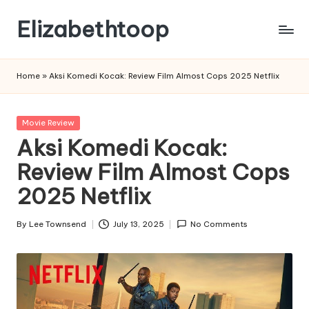
Elizabethtoop
Skip
to
content
Home
»
Aksi Komedi Kocak: Review Film Almost Cops 2025 Netflix
Posted
Movie Review
in
Aksi Komedi Kocak:
Review Film Almost Cops
2025 Netflix
By
Lee Townsend
July 13, 2025
No Comments
Posted
by