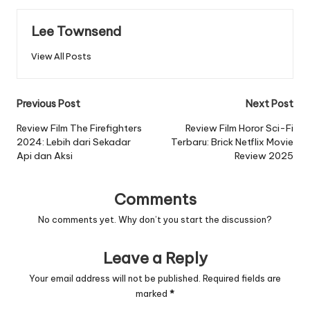
Lee Townsend
View All Posts
Post
Previous Post
Next Post
navigation
Review Film The Firefighters
Review Film Horor Sci-Fi
2024: Lebih dari Sekadar
Terbaru: Brick Netflix Movie
Api dan Aksi
Review 2025
Comments
No comments yet. Why don’t you start the discussion?
Leave a Reply
Your email address will not be published.
Required fields are
marked
*