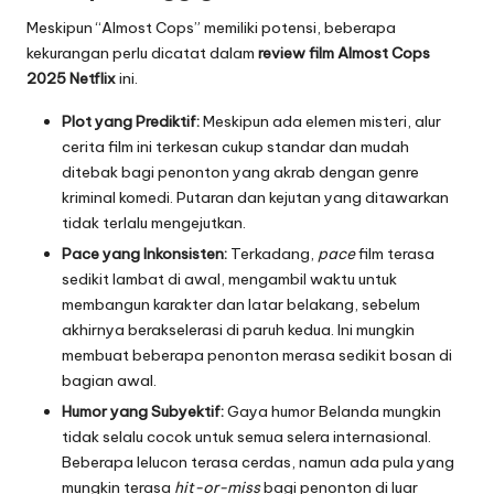
Meskipun “Almost Cops” memiliki potensi, beberapa
kekurangan perlu dicatat dalam
review film Almost Cops
2025 Netflix
ini.
Plot yang Prediktif:
Meskipun ada elemen misteri, alur
cerita film ini terkesan cukup standar dan mudah
ditebak bagi penonton yang akrab dengan genre
kriminal komedi. Putaran dan kejutan yang ditawarkan
tidak terlalu mengejutkan.
Pace yang Inkonsisten:
Terkadang,
pace
film terasa
sedikit lambat di awal, mengambil waktu untuk
membangun karakter dan latar belakang, sebelum
akhirnya berakselerasi di paruh kedua. Ini mungkin
membuat beberapa penonton merasa sedikit bosan di
bagian awal.
Humor yang Subyektif:
Gaya humor Belanda mungkin
tidak selalu cocok untuk semua selera internasional.
Beberapa lelucon terasa cerdas, namun ada pula yang
mungkin terasa
hit-or-miss
bagi penonton di luar