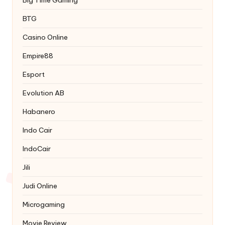
Big Time Gaming
BTG
Casino Online
Empire88
Esport
Evolution AB
Habanero
Indo Cair
IndoCair
Jili
Judi Online
Microgaming
Movie Review