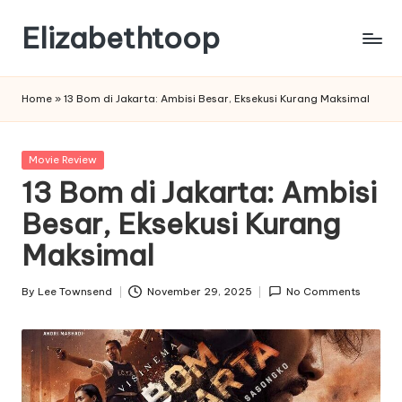
Elizabethtoop
Skip
to
content
Home
»
13 Bom di Jakarta: Ambisi Besar, Eksekusi Kurang Maksimal
Posted
Movie Review
in
13 Bom di Jakarta: Ambisi
Besar, Eksekusi Kurang
Maksimal
By
Lee Townsend
November 29, 2025
No Comments
Posted
by