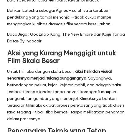
Butuh Sebentar Saja Menjadi Jutawan Di
Indocair
Bahkan Lutesha sebagai Agnes—salah satu karakter
pendukung yang tampil menonjol—tidak cukup mampu
mengangkat kualitas dramatis film secara keseluruhan.
Baca Juga :
Godzilla x Kong: The New Empire dan Kaiju Tanpa
Batas
By
Indocair
Aksi yang Kurang Menggigit untuk
Film Skala Besar
Untuk film aksi dengan skala besar,
aksi fisik dan visual
seharusnya menjadi tulang punggungnya
. Sayangnya,
berondongan peluru, kejar-kejaran mobil, dan adegan baku
tembak terasa standar tanpa inovasi koreografi maupun
pengambilan gambar yang menonjol. Klimaksnya bahkan
terasa antiklimaks akibat proses peretasan yang tidak diberi
rasa tegang—tiba-tiba berhasil tanpa melibatkan penonton
dalam prosesnya.
Pencapaian Teknis yang Tetap