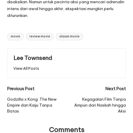
disaksikan. Namun untuk pecinta aksi yang mencari adrenalin
intens dari awal hingga akhir, ekspektasi mungkin perlu
diturunkan.
Tags:
movie
review movie
ulasan movie
Lee Townsend
View All Posts
Post
Previous Post
Next Post
navigation
Godzilla x Kong: The New
Kegagalan Film Tanpa
Empire dan Kaiju Tanpa
Ampun dari Naskah hingga
Batas
Aksi
Comments